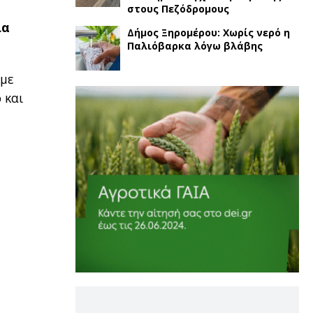
στους Πεζόδρομους
ία
Δήμος Ξηρομέρου: Χωρίς νερό η
Παλιόβαρκα λόγω βλάβης
 με
 και