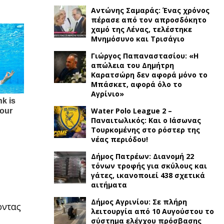
Αντώνης Σαμαράς: Ένας χρόνος
πέρασε από τον απροσδόκητο
χαμό της Λένας, τελέστηκε
Μνημόσυνο και Τρισάγιο
Γιώργος Παπαναστασίου: «Η
απώλεια του Δημήτρη
Καρατσώρη δεν αφορά μόνο το
Μπάσκετ, αφορά όλο το
Αγρίνιο»
Water Polo League 2 –
Παναιτωλικός: Και ο Ιάσωνας
Τουρκομένης στο ρόστερ της
νέας περιόδου!
Δήμος Πατρέων: Διανομή 22
τόνων τροφής για σκύλους και
γάτες, ικανοποιεί 438 σχετικά
αιτήματα
Δήμος Αγρινίου: Σε πλήρη
οντας
λειτουργία από 10 Αυγούστου το
σύστημα ελέγχου πρόσβασης