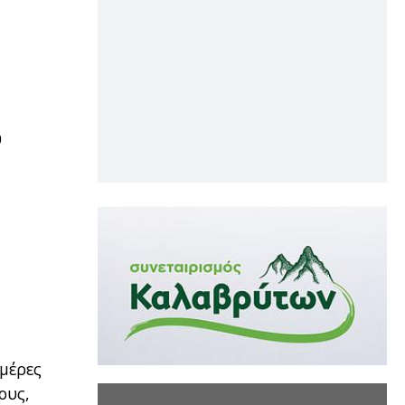
υ
ημέρες
ους,