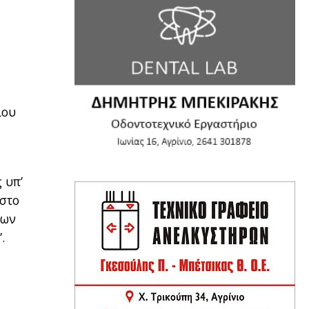
ίου
 υπ’
 στο
των
.