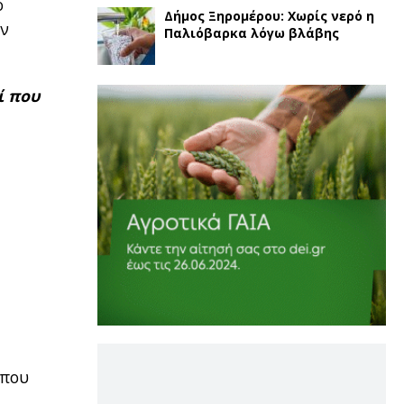
ό
Δήμος Ξηρομέρου: Χωρίς νερό η
ων
Παλιόβαρκα λόγω βλάβης
ί που
 που