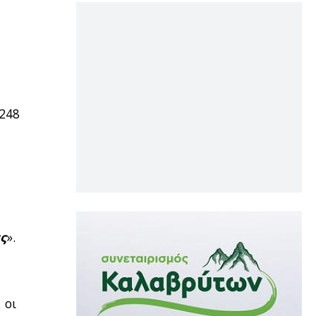
 248
ς
».
, οι