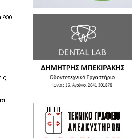
α 900
εις
τα