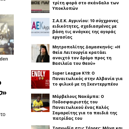
τρίτη φορά στο σκάνδαλο των
Υποκλοπών
Σ.Α.Ε.Κ. Αγρινίου: 10 σύγχρονες
ειδικότητες, σχεδιασμένες με
βάση τις ανάγκες της αγοράς
εργασίας
Μητροπολίτης Δαμασκηνός: «Η
Θεία Λειτουργία κρατάει
ανοιχτό τον δρόμο προς τη
Βασιλεία του Θεού»
Super League K19: Ο
Παναιτωλικός στην Αλβανία για
ο
το φιλικό με τη Σκεντερμπέου
ο
»
Μάρβελους Νακάμπα: Ο
Ποδοσφαιριστής του
Παναιτωλικού ένας Καλός
Σαμαρείτης για τα παιδιά της
 το
πατρίδας του
Τραγωδία στις Σέρρες: Μάνα και