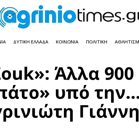
ΝΊΑ
ΔΥΤΙΚΉ ΕΛΛΆΔΑ
ΚΟΙΝΩΝΊΑ
ΠΟΛΙΤΙΚΉ
ΑΘΛΗΤΙΣ
Zouk»: Άλλα 900
ιπάτο» υπό την
γρινιώτη Γιάνν