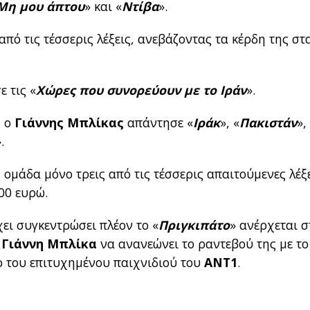
Μη μου άπτου
» και «
Ντίβα
».
από τις τέσσερις λέξεις, ανεβάζοντας τα κέρδη της στ
 τις «
Χώρες που συνορεύουν με το Ιράν
».
, ο
Γιάννης Μπλίκας
απάντησε «
Ιράκ
», «
Πακιστάν
»,
.
η ομάδα μόνο τρεις από τις τέσσερις απαιτούμενες λέξ
00 ευρώ.
χει συγκεντρώσει πλέον το «
Πριγκιπάτο
» ανέρχεται σ
 Γιάννη Μπλίκα
να ανανεώνει το ραντεβού της με το
ιο του επιτυχημένου παιχνιδιού του
ΑΝΤ1
.