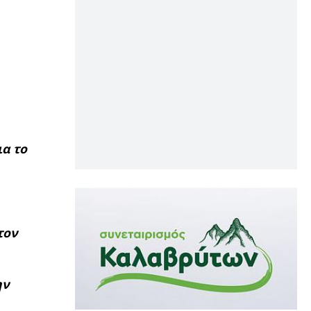
ια το
τον
ην