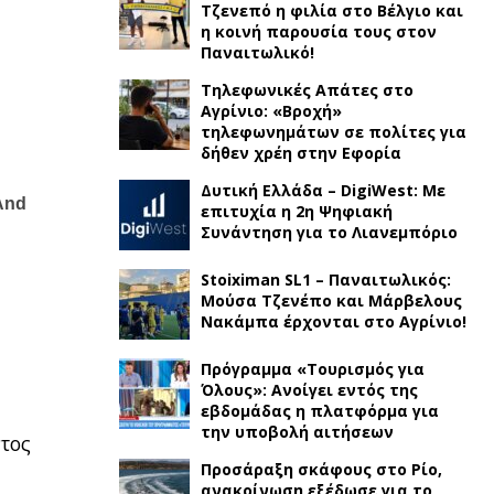
Τζενεπό η φιλία στο Βέλγιο και
η κοινή παρουσία τους στον
Παναιτωλικό!
Τηλεφωνικές Απάτες στο
Αγρίνιο: «Βροχή»
τηλεφωνημάτων σε πολίτες για
δήθεν χρέη στην Εφορία
Δυτική Ελλάδα – DigiWest: Με
επιτυχία η 2η Ψηφιακή
Συνάντηση για το Λιανεμπόριο
Stoiximan SL1 – Παναιτωλικός:
Μούσα Τζενέπο και Μάρβελους
Νακάμπα έρχονται στο Αγρίνιο!
Πρόγραμμα «Τουρισμός για
Όλους»: Ανοίγει εντός της
εβδομάδας η πλατφόρμα για
την υποβολή αιτήσεων
ντος
Προσάραξη σκάφους στο Ρίο,
ανακοίνωση εξέδωσε για το