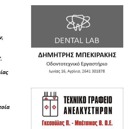
ν,
.
ίας
ποία