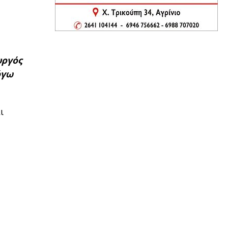
υργός
όγω
ι