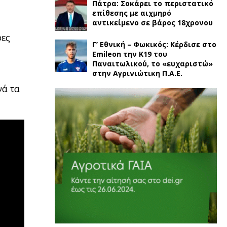
Πάτρα: Σοκάρει το περιστατικό
επίθεσης με αιχμηρό
αντικείμενο σε βάρος 18χρονου
φες
Γ’ Εθνική – Φωκικός: Κέρδισε στο
Emileon την Κ19 του
Παναιτωλικού, το «ευχαριστώ»
στην Αγρινιώτικη Π.Α.Ε.
νά τα