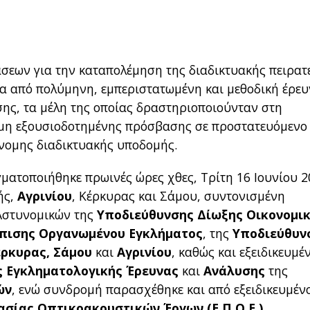
άσεων για την καταπολέμηση της διαδικτυακής πειρατ
τα από πολύμηνη, εμπεριστατωμένη και μεθοδική έρε
ης, τα μέλη της οποίας δραστηριοποιούνταν στη
η μη εξουσιοδοτημένης πρόσβασης σε προστατευόμενο
νομης διαδικτυακής υποδομής.
ματοποιήθηκε πρωινές ώρες χθες, Τρίτη 16 Ιουνίου 2
ής,
Αγρινίου
, Κέρκυρας και Σάμου, συντονισμένη
Αστυνομικών της
Υποδιεύθυνσης Δίωξης Οικονομι
ώπισης Οργανωμένου Εγκλήματος
, της
Υποδιεύθυν
έρκυρας, Σάμου
και
Αγρινίου
, καθώς και εξειδικευμέ
 Εγκληματολογικής Έρευνας
και
Ανάλυσης
της
ών
, ενώ συνδρομή παρασχέθηκε και από εξειδικευμέν
ασίας Οπτικοακουστικών Έργων (Ε.Π.Ο.Ε.)
.