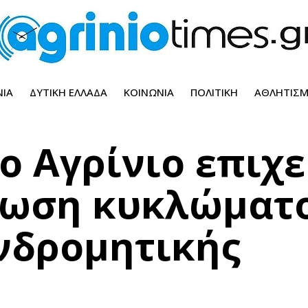
ΝΊΑ
ΔΥΤΙΚΉ ΕΛΛΆΔΑ
ΚΟΙΝΩΝΊΑ
ΠΟΛΙΤΙΚΉ
ΑΘΛΗΤΙΣ
στο Αγρίνιο επιχ
ρωση κυκλώματ
νδρομητικής