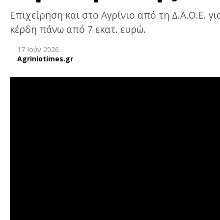
Επιχείρηση και στο Αγρίνιο από τη Δ.Α.Ο.Ε. 
κέρδη πάνω από 7 εκατ. ευρώ.
17 Ιούν 2026
Agriniotimes.gr