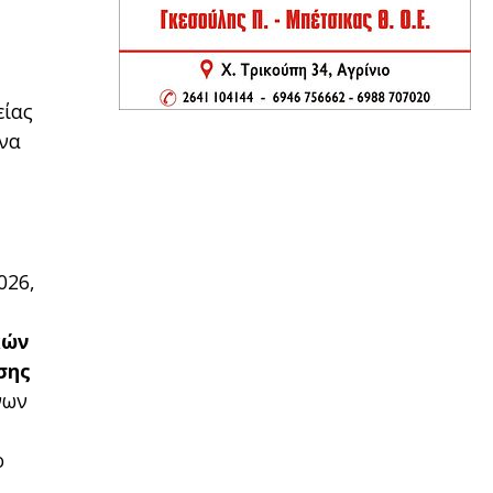
είας
υνα
026,
κών
σης
νων
ο