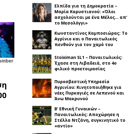
Ελπίδα για τη Δημοκρατία –
Μαρία Καρυστιανού: «Όλοι
ασχολούνται με ένα Μέλος… απ’
το Μεσολόγγι»
Κωνσταντίνος Καμποσιώρας: Το
Αγρίνιο και ο Παναιτωλικός
πενθούν για τον χαμό του
Stoiximan SL1 – Παναιτωλικός:
Έχασε στη Λιβαδειά, στο 4ο
φιλικό προετοιμασίας
Πυροσβεστική Υπηρεσία
ση
Αγρινίου: Κινητοποιήθηκε για
νέες Πυρκαγιές σε Λεπενού και
00
Άνω Μακρυνού
Β’ Εθνική Γυναικών –
Παναιτωλικός: Αποχώρησε η
Στέλλα Ντζάνη, συγκινητικό το
«αντίο»