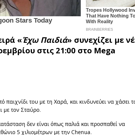
ειρά «
Έχω Παιδιά
» συνεχίζει με ν
οεμβρίου στις 21:00 στο Mega
ό παιχνίδι του με τη Χαρά, και κινδυνεύει να χάσει τ
ι με τον Σταύρο.
κατάσταση δεν είναι όπως παλιά και προσπαθεί να
θώνιο 5 χιλιομέτρων με την Chenua.