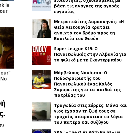
ειδικότητες, σχεδιασμένες με
βάση τις ανάγκες της αγοράς
εργασίας
Μητροπολίτης Δαμασκηνός: «Η
Θεία Λειτουργία κρατάει
ανοιχτό τον δρόμο προς τη
Βασιλεία του Θεού»
Super League K19: Ο
Παναιτωλικός στην Αλβανία για
το φιλικό με τη Σκεντερμπέου
Μάρβελους Νακάμπα: Ο
Ποδοσφαιριστής του
Παναιτωλικού ένας Καλός
Σαμαρείτης για τα παιδιά της
πατρίδας του
ωή
Τραγωδία στις Σέρρες: Μάνα και
γιος έχασαν τη ζωή τους σε
ς.
τροχαίο, σπαρακτικά τα λόγια
του πατέρα και συζύγου
ων
ΣΚΑΪ: «The Quiz With Balls!» με