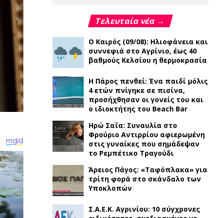
Τελευταία νέα →
Ο Καιρός (09/08): Ηλιοφάνεια και
συννεφιά στο Αγρίνιο, έως 40
βαθμούς Κελσίου η θερμοκρασία
Η Πάρος πενθεί: Ένα παιδί μόλις
4 ετών πνίγηκε σε πισίνα,
προσήχθησαν οι γονείς του και
ο ιδιοκτήτης του Beach Bar
Ηρώ Σαΐα: Συναυλία στο
Φρούριο Αντιρρίου αφιερωμένη
στις γυναίκες που σημάδεψαν
το Ρεμπέτικο Τραγούδι
Άρειος Πάγος: «Ταφόπλακα» για
τρίτη φορά στο σκάνδαλο των
Υποκλοπών
Σ.Α.Ε.Κ. Αγρινίου: 10 σύγχρονες