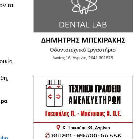
αν τα
οικία
φθη,
δρα
ίψη