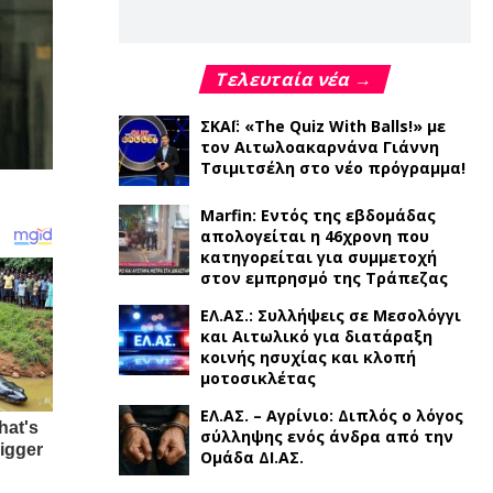
Τελευταία νέα →
ΣΚΑΪ: «The Quiz With Balls!» με
τον Αιτωλοακαρνάνα Γιάννη
Τσιμιτσέλη στο νέο πρόγραμμα!
Marfin: Εντός της εβδομάδας
απολογείται η 46χρονη που
κατηγορείται για συμμετοχή
στον εμπρησμό της Τράπεζας
ΕΛ.ΑΣ.: Συλλήψεις σε Μεσολόγγι
και Αιτωλικό για διατάραξη
κοινής ησυχίας και κλοπή
μοτοσικλέτας
ΕΛ.ΑΣ. – Αγρίνιο: Διπλός ο λόγος
σύλληψης ενός άνδρα από την
Ομάδα ΔΙ.ΑΣ.