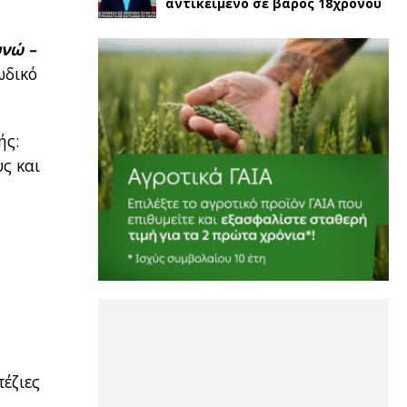
αντικείμενο σε βάρος 18χρονου
νώ –
ωδικό
ής:
ς και
έζιες