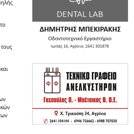
μηλής
στο
 τους
 και
των
ικών
των