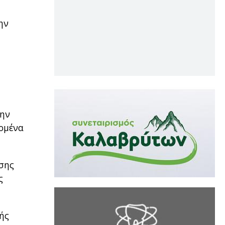
ην
την
δομένα
ωσης
ς
κής