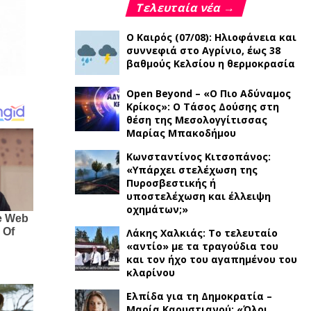
Τελευταία νέα →
Ο Καιρός (07/08): Ηλιοφάνεια και
συννεφιά στο Αγρίνιο, έως 38
βαθμούς Κελσίου η θερμοκρασία
Open Beyond – «Ο Πιο Αδύναμος
Κρίκος»: Ο Τάσος Δούσης στη
θέση της Μεσολογγίτισσας
Μαρίας Μπακοδήμου
Κωνσταντίνος Κιτσοπάνος:
«Υπάρχει στελέχωση της
Πυροσβεστικής ή
υποστελέχωση και έλλειψη
οχημάτων;»
Λάκης Χαλκιάς: Το τελευταίο
«αντίο» με τα τραγούδια του
και τον ήχο του αγαπημένου του
κλαρίνου
Ελπίδα για τη Δημοκρατία –
Μαρία Καρυστιανού: «Όλοι