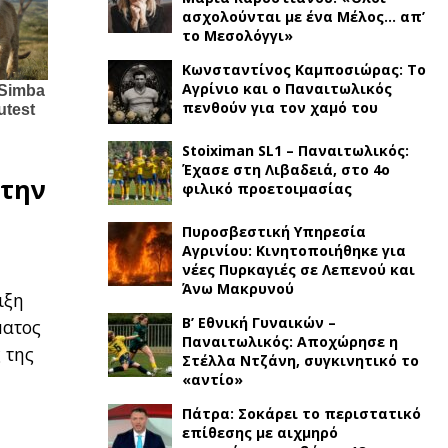
ασχολούνται με ένα Μέλος… απ’
το Μεσολόγγι»
Κωνσταντίνος Καμποσιώρας: Το
Αγρίνιο και ο Παναιτωλικός
πενθούν για τον χαμό του
Stoiximan SL1 – Παναιτωλικός:
Έχασε στη Λιβαδειά, στο 4ο
στην
φιλικό προετοιμασίας
Πυροσβεστική Υπηρεσία
Αγρινίου: Κινητοποιήθηκε για
νέες Πυρκαγιές σε Λεπενού και
Άνω Μακρυνού
ιξη
Β’ Εθνική Γυναικών –
ματος
Παναιτωλικός: Αποχώρησε η
 της
Στέλλα Ντζάνη, συγκινητικό το
«αντίο»
Πάτρα: Σοκάρει το περιστατικό
επίθεσης με αιχμηρό