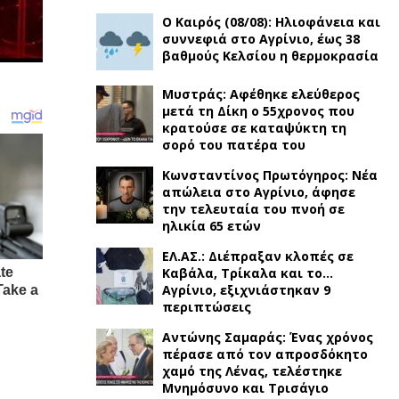
Ο Καιρός (08/08): Ηλιοφάνεια και
συννεφιά στο Αγρίνιο, έως 38
βαθμούς Κελσίου η θερμοκρασία
Μυστράς: Αφέθηκε ελεύθερος
μετά τη Δίκη ο 55χρονος που
κρατούσε σε καταψύκτη τη
σορό του πατέρα του
Κωνσταντίνος Πρωτόγηρος: Νέα
απώλεια στο Αγρίνιο, άφησε
την τελευταία του πνοή σε
ηλικία 65 ετών
ΕΛ.ΑΣ.: Διέπραξαν κλοπές σε
Καβάλα, Τρίκαλα και το…
Αγρίνιο, εξιχνιάστηκαν 9
περιπτώσεις
Αντώνης Σαμαράς: Ένας χρόνος
πέρασε από τον απροσδόκητο
χαμό της Λένας, τελέστηκε
Μνημόσυνο και Τρισάγιο