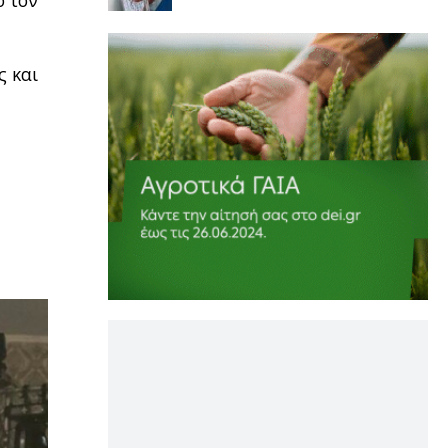
ό τον
ς και