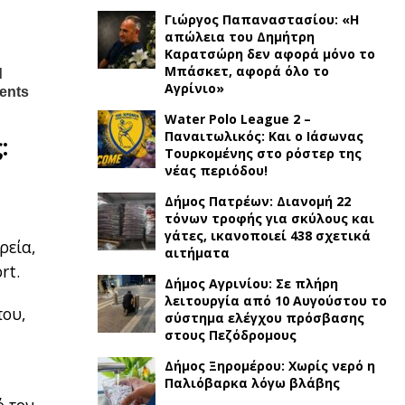
Γιώργος Παπαναστασίου: «Η
απώλεια του Δημήτρη
Καρατσώρη δεν αφορά μόνο το
Μπάσκετ, αφορά όλο το
Αγρίνιο»
Water Polo League 2 –
Παναιτωλικός: Και ο Ιάσωνας
:
Τουρκομένης στο ρόστερ της
νέας περιόδου!
Δήμος Πατρέων: Διανομή 22
τόνων τροφής για σκύλους και
γάτες, ικανοποιεί 438 σχετικά
ρεία,
αιτήματα
rt.
Δήμος Αγρινίου: Σε πλήρη
λειτουργία από 10 Αυγούστου το
που,
σύστημα ελέγχου πρόσβασης
στους Πεζόδρομους
Δήμος Ξηρομέρου: Χωρίς νερό η
Παλιόβαρκα λόγω βλάβης