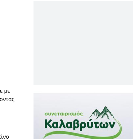
ε με
ποντας
τίνο