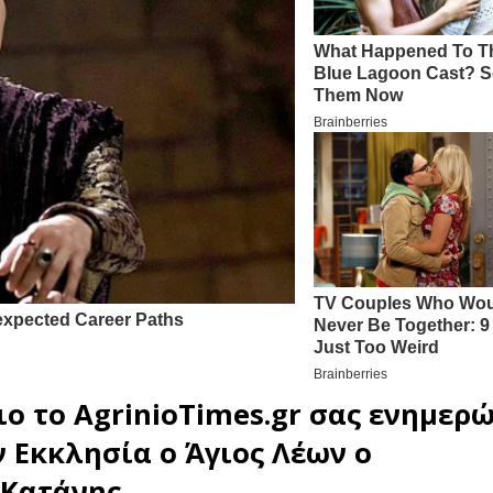
ιο
το
AgrinioTimes.gr
σας ενημερώ
ν Εκκλησία ο
Άγιος Λέων ο
 Κατάνης
.