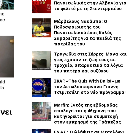
Παναιτωλικός στην Αλβανία για
το φιλικό με τη Σκεντερμπέου
Μάρβελους Νακάμπα: Ο
Ποδοσφαιριστής του
Παναιτωλικού ένας Καλός
Σαμαρείτης για τα παιδιά της
πατρίδας του
Τραγωδία στις Σέρρες: Μάνα και
γιος έχασαν τη ζωή τους σε
τροχαίο, σπαρακτικά τα λόγια
του πατέρα και συζύγου
ΣΚΑΪ: «The Quiz With Balls!» με
τον Αιτωλοακαρνάνα Γιάννη
Τσιμιτσέλη στο νέο πρόγραμμα!
Marfin: Εντός της εβδομάδας
νει
απολογείται η 46χρονη που
κατηγορείται για συμμετοχή
στον εμπρησμό της Τράπεζας
ΕΛ.ΑΣ.: Συλλήψεις σε Μεσολόγγι