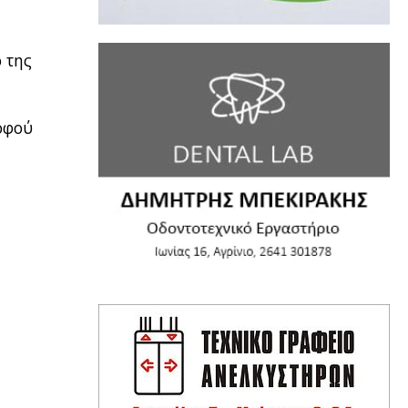
ό της
Σοφού