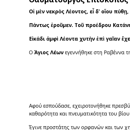
Οἰ μὲν νεκρὸς Λέοντος, εἶ δ’ οἵου πύθῃ,
Πάντως ἐροῦμεν. Τοῦ προέδρου Κατάν
Εἰκάδι ἀμφὶ Λέοντα χυτὴν ἐπὶ γαῖαν ἔχ
Ο
Άγιος Λέων
εγεννήθηκε στη Ραβέννα της
Αφού εσπούδασε, εχειροτονήθηκε πρεσβύτ
καθαρότητα και πνευματικότητα του βίου
Έγινε προστάτης των ορφανών και των χηρ