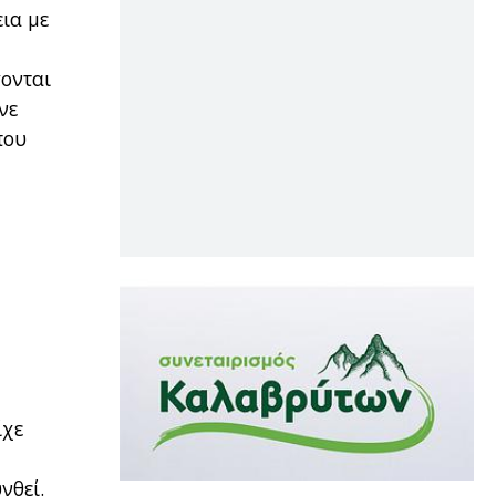
ια με
γονται
νε
που
ίχε
νθεί.