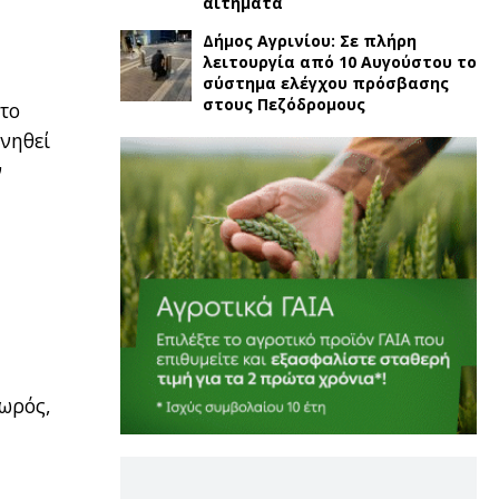
αιτήματα
Δήμος Αγρινίου: Σε πλήρη
λειτουργία από 10 Αυγούστου το
σύστημα ελέγχου πρόσβασης
στους Πεζόδρομους
 το
ννηθεί
ν
ωρός,