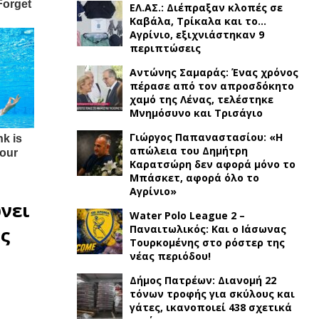
ΕΛ.ΑΣ.: Διέπραξαν κλοπές σε
Καβάλα, Τρίκαλα και το…
Αγρίνιο, εξιχνιάστηκαν 9
περιπτώσεις
Αντώνης Σαμαράς: Ένας χρόνος
πέρασε από τον απροσδόκητο
χαμό της Λένας, τελέστηκε
Μνημόσυνο και Τρισάγιο
Γιώργος Παπαναστασίου: «Η
απώλεια του Δημήτρη
Καρατσώρη δεν αφορά μόνο το
Μπάσκετ, αφορά όλο το
Αγρίνιο»
νει
Water Polo League 2 –
Παναιτωλικός: Και ο Ιάσωνας
ς
Τουρκομένης στο ρόστερ της
νέας περιόδου!
Δήμος Πατρέων: Διανομή 22
τόνων τροφής για σκύλους και
γάτες, ικανοποιεί 438 σχετικά