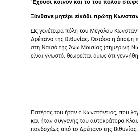
Ἔχουσι κοινὸν καὶ τὸ τοῦ πόλου στέφ
Ξύνθανε μητέρι εἰκάδι πρώτῃ Κωνσταν
Ως γενέτειρα πόλη του Μεγάλου Κωνσταντ
Δρέπανο της Βιθυνίας. Ωστόσο η άποψη π
στη Ναϊσό της Άνω Μοισίας (σημερινή Νις
είναι γνωστό, θεωρείται όμως ότι γεννήθη
Πατέρας του ήταν ο Κωνστάντιος, που λ
και ήταν συγγενής του αυτοκράτορα Κλαυ
πανδοχέως από το Δρέπανο της Βιθυνίας.