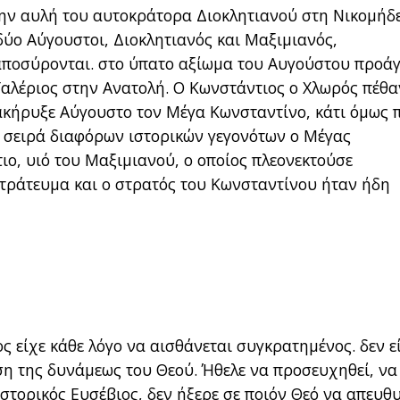
στην αυλή του αυτοκράτορα Διοκλητιανού στη Νικομήδε
 δύο Αύγουστοι, Διοκλητιανός και Μαξιμιανός,
αποσύρονται. στο ύπατο αξίωμα του Αυγούστου προά
Γαλέριος στην Ανατολή. Ο Κωνστάντιος ο Χλωρός πέθα
ανακήρυξε Αύγουστο τον Μέγα Κωνσταντίνο, κάτι όμως 
α σειρά διαφόρων ιστορικών γεγονότων ο Μέγας
ιο, υιό του Μαξιμιανού, ο οποίος πλεονεκτούσε
 στράτευμα και ο στρατός του Κωνσταντίνου ήταν ήδη
 είχε κάθε λόγο να αισθάνεται συγκρατημένος. δεν ε
ση της δυνάμεως του Θεού. Ήθελε να προσευχηθεί, να
ιστορικός Ευσέβιος, δεν ήξερε σε ποιόν Θεό να απευθυ