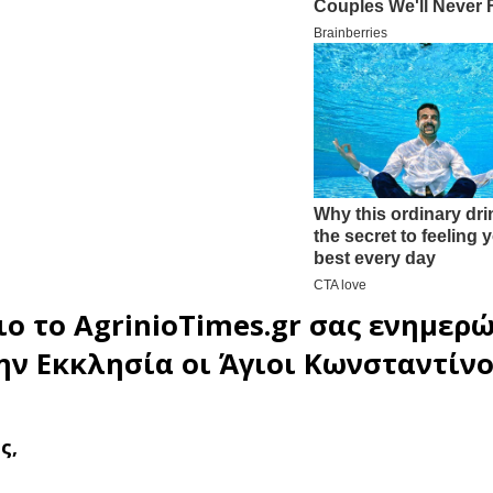
ιο
το
AgrinioTimes.gr
σας ενημερώ
ην Εκκλησία οι
Άγιοι Κωνσταντίνο
ς,