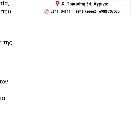
τία,
 που
α της
τον
ια