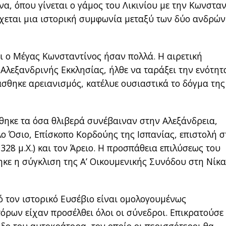
να, όπου γίνεται ο γάμος του Λικινίου με την Κωνσταν
χεται μια ιστορική συμφωνία μεταξύ των δύο ανδρών
ι ο Μέγας Κωνσταντίνος ήσαν πολλά. Η αιρετική
Αλεξανδρινής Εκκλησίας, ήλθε να ταράξει την ενότητ
άσθηκε αρειανισμός, κατέλυε ουσιαστικά το δόγμα της
ηκε τα όσα θλιβερά συνέβαιναν στην Αλεξάνδρεια,
λο Όσιο, Επίσκοπο Κορδούης της Ισπανίας, επιστολή σ
328 μ.Χ.) και τον Άρειο. Η προσπάθεια επιλύσεως του
ηκε η σύγκλιση της Α’ Οικουμενικής Συνόδου στη Νίκα
ό τον ιστορικό Ευσέβιο είναι ομολογουμένως
όρων είχαν προσέλθει όλοι οι σύνεδροι. Επικρατούσε
οδο του αυτοκράτορα, τον οποίο οι περισσότεροι θα