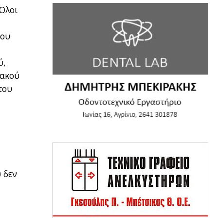
 Όλοι
του
ύ,
ιακού
του
 δεν