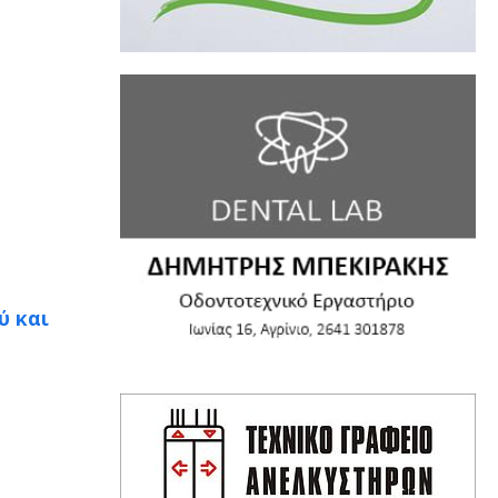
ύ και