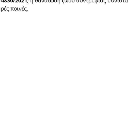
 4830/2021
, η θανάτωση ζώου συντροφιάς συνιστά
ρές ποινές.