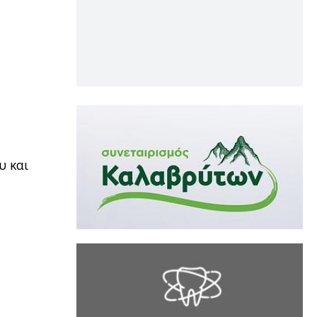
υ και