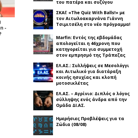
του πατέρα και συζύγου
ΣΚΑΪ: «The Quiz With Balls!» με
τον Αιτωλοακαρνάνα Γιάννη
Τσιμιτσέλη στο νέο πρόγραμμα!
Marfin: Εντός της εβδομάδας
απολογείται η 46χρονη που
κατηγορείται για συμμετοχή
στον εμπρησμό της Τράπεζας
ΕΛ.ΑΣ.: Συλλήψεις σε Μεσολόγγι
και Αιτωλικό για διατάραξη
κοινής ησυχίας και κλοπή
μοτοσικλέτας
ΕΛ.ΑΣ. – Αγρίνιο: Διπλός ο λόγος
σύλληψης ενός άνδρα από την
Ομάδα ΔΙ.ΑΣ.
Ημερήσιες Προβλέψεις για τα
Ζώδια (08/08)