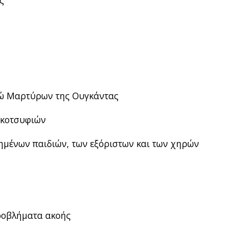
ς
τώ Μαρτύρων της Ουγκάντας
 κοτσυφιών
τημένων παιδιών, των εξόριστων και των χηρών
ροβλήματα ακοής