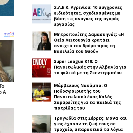
Σ.Α.Ε.Κ. Αγρινίου: 10 σύγχρονες
ειδικότητες, σχεδιασμένες με
βάση τις ανάγκες της αγοράς
εργασίας
Μητροπολίτης Δαμασκηνός: «Η
Θεία Λειτουργία κρατάει
ανοιχτό τον δρόμο προς τη
Βασιλεία του Θεού»
Super League K19: Ο
Παναιτωλικός στην Αλβανία για
το φιλικό με τη Σκεντερμπέου
Μάρβελους Νακάμπα: Ο
Ποδοσφαιριστής του
Παναιτωλικού ένας Καλός
Σαμαρείτης για τα παιδιά της
πατρίδας του
Τραγωδία στις Σέρρες: Μάνα και
γιος έχασαν τη ζωή τους σε
τροχαίο, σπαρακτικά τα λόγια