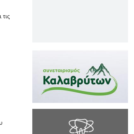
 τις
υ