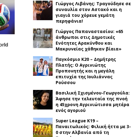
Γιώργος Λιβάνης: Τραγούδησε σε
συναυλία στον Αστακό και η
γιαγιά του χόρευε γεμάτη
περηφάνια!
Γιώργος Παπαναστασίου: «65
άνθρωποι στις Δημοτικές
Ενότητες Αρακύνθου και
Μακρυνείας χάθηκαν βίαια»
Παγκόσμιο Κ20 – Δημήτρης
Πλατής: Ο Αγρινιώτης
Προπονητής και η μεγάλη
επιτυχία της Ιουλιάννας
Ρούσσου
Βασιλική Σχισμένου-Γεωργούλα:
Άφησε την τελευταία της πνοή
η 45χρονη Αγρινιώτισσα μητέρα
ενός αγοριού
Super League K19 –
Παναιτωλικός: Φιλική ήττα με 3-
0 στην Αλβανία από τη