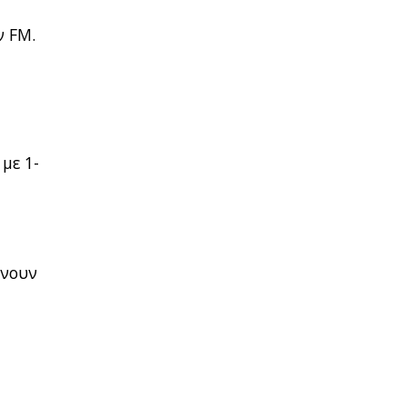
ν FM.
με 1-
ένουν