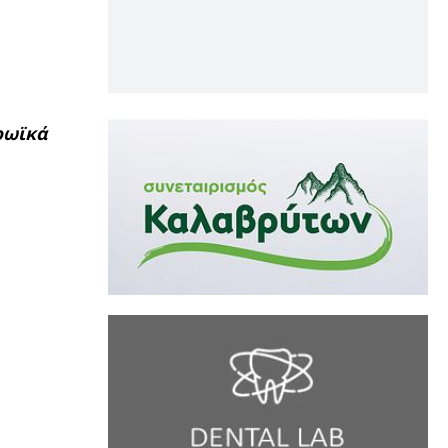
ρωϊκά