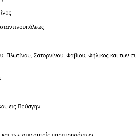
ίνος
νσταντινουπόλεως
, Πλωτίνου, Σατορνίνου, Φαβίου, Φήλικος και των σ
υ
κου εις Πούσγην
 και των συν αυτοίς μαρτυρησάντων