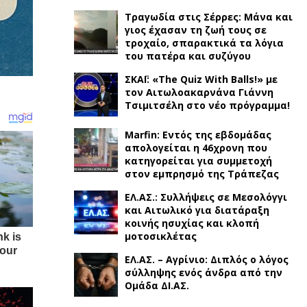
Τραγωδία στις Σέρρες: Μάνα και
γιος έχασαν τη ζωή τους σε
τροχαίο, σπαρακτικά τα λόγια
του πατέρα και συζύγου
ΣΚΑΪ: «The Quiz With Balls!» με
τον Αιτωλοακαρνάνα Γιάννη
Τσιμιτσέλη στο νέο πρόγραμμα!
Marfin: Εντός της εβδομάδας
απολογείται η 46χρονη που
κατηγορείται για συμμετοχή
στον εμπρησμό της Τράπεζας
ΕΛ.ΑΣ.: Συλλήψεις σε Μεσολόγγι
και Αιτωλικό για διατάραξη
κοινής ησυχίας και κλοπή
μοτοσικλέτας
ΕΛ.ΑΣ. – Αγρίνιο: Διπλός ο λόγος
σύλληψης ενός άνδρα από την
Ομάδα ΔΙ.ΑΣ.