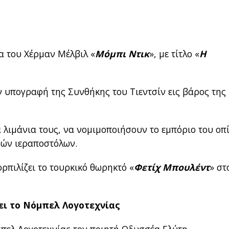
α του Χέρμαν Μέλβιλ «
Μόμπι Ντικ
», με τίτλο «
Η
ην υπογραφή της Συνθήκης του Τιεντσίν εις βάρος της
 λιμάνια τους, να νομιμοποιήσουν το εμπόριο του οπ
νών ιεραποστόλων.
πιλίζει το τουρκικό θωρηκτό «
Φετίχ Μπουλέντ
» στ
ι το Νόμπελ Λογοτεχνίας
πελ Λογοτεχνίας τον ποιητή Οδυσσέα Ελύτη.