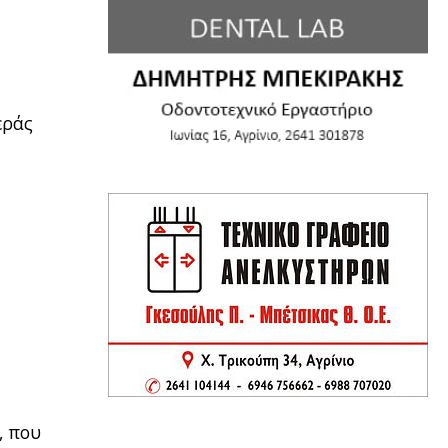
εράς
), που