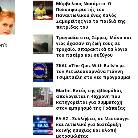
Μάρβελους Νακάμπα: Ο
Ποδοσφαιριστής του
Παναιτωλικού ένας Καλός
Σαμαρείτης για τα παιδιά της
πατρίδας του
Τραγωδία στις Σέρρες: Μάνα και
γιος έχασαν τη ζωή τους σε
τροχαίο, σπαρακτικά τα λόγια
του πατέρα και συζύγου
ΣΚΑΪ: «The Quiz With Balls!» με
τον Αιτωλοακαρνάνα Γιάννη
Τσιμιτσέλη στο νέο πρόγραμμα!
Marfin: Εντός της εβδομάδας
απολογείται η 46χρονη που
κατηγορείται για συμμετοχή
στον εμπρησμό της Τράπεζας
ΕΛ.ΑΣ.: Συλλήψεις σε Μεσολόγγι
και Αιτωλικό για διατάραξη
κοινής ησυχίας και κλοπή
μοτοσικλέτας