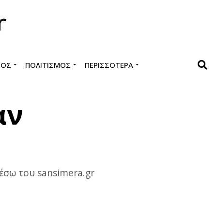
ΜΌΣ
ΠΟΛΙΤΙΣΜΌΣ
ΠΕΡΙΣΣΌΤΕΡΑ
αν
μέσω του sansimera.gr