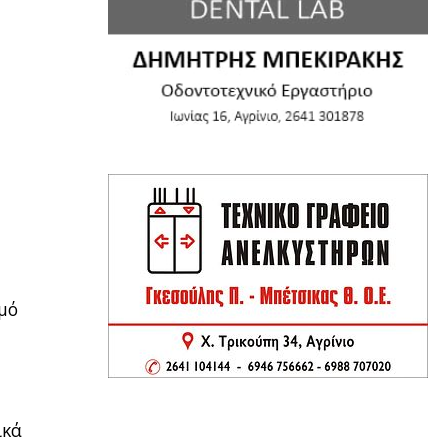
εμό
ικά