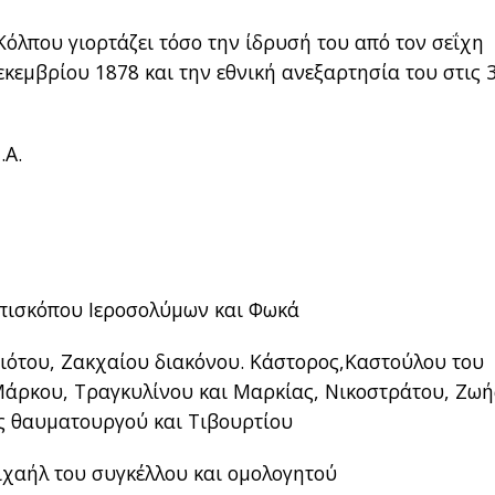
Κόλπου γιορτάζει τόσο την ίδρυσή του από τον σεΐχη
κεμβρίου 1878 και την εθνική ανεξαρτησία του στις 
.Α.
πισκόπου Ιεροσολύμων και Φωκά
ότου, Ζακχαίου διακόνου. Κάστορος,Καστούλου του
Μάρκου, Τραγκυλίνου και Μαρκίας, Νικοστράτου, Ζωή
ς θαυματουργού και Τιβουρτίου
χαήλ του συγκέλλου και ομολογητού