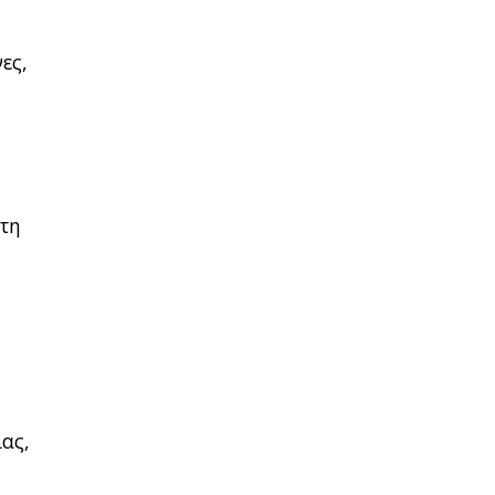
ες,
 τη
ας,