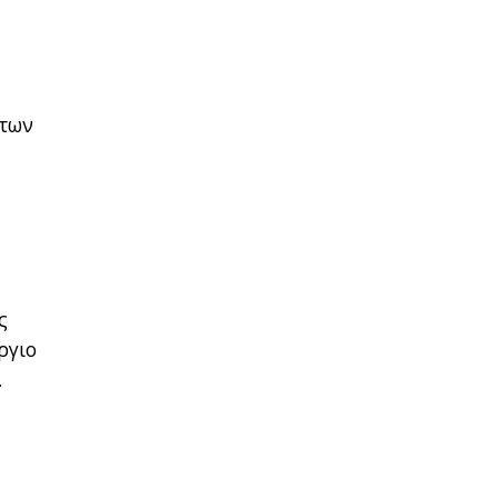
 των
ς
ργιο
.