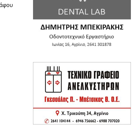
Πάφου