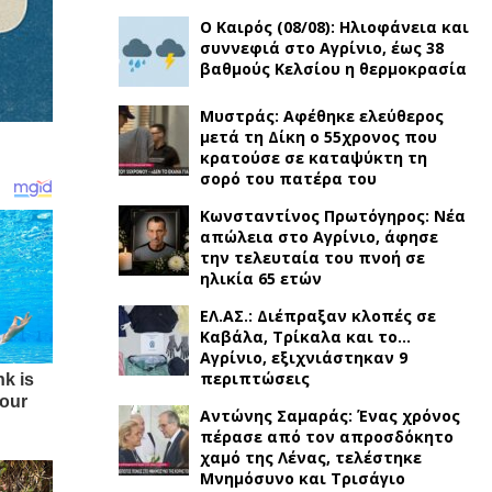
Ο Καιρός (08/08): Ηλιοφάνεια και
συννεφιά στο Αγρίνιο, έως 38
βαθμούς Κελσίου η θερμοκρασία
Μυστράς: Αφέθηκε ελεύθερος
μετά τη Δίκη ο 55χρονος που
κρατούσε σε καταψύκτη τη
σορό του πατέρα του
Κωνσταντίνος Πρωτόγηρος: Νέα
απώλεια στο Αγρίνιο, άφησε
την τελευταία του πνοή σε
ηλικία 65 ετών
ΕΛ.ΑΣ.: Διέπραξαν κλοπές σε
Καβάλα, Τρίκαλα και το…
Αγρίνιο, εξιχνιάστηκαν 9
περιπτώσεις
Αντώνης Σαμαράς: Ένας χρόνος
πέρασε από τον απροσδόκητο
χαμό της Λένας, τελέστηκε
Μνημόσυνο και Τρισάγιο