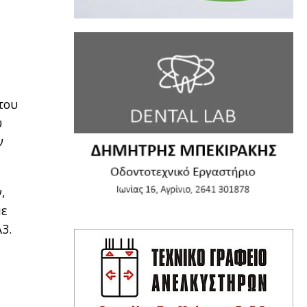
του
ύ
ν
,
με
3.