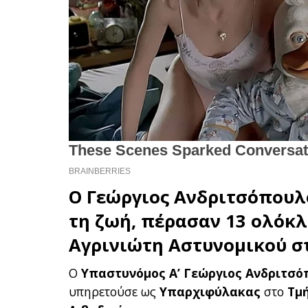
Ο
Γεώργιος Ανδριτσόπουλ
τη ζωή, πέρασαν 13 ολόκλ
Αγρινιώτη
Αστυνομικού
στ
Ο
Υπαστυνόμος Α’ Γεώργιος Ανδριτσό
υπηρετούσε ως
Υπαρχιφύλακας
στο
Τμ