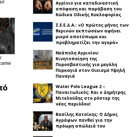
Αγρίνιο για καταδικαστική
απόφαση και παράβαση του
Κώδικα Οδικής Κυκλοφορίας
Σ.Ε.Ε.Δ.Α.: «Ο πρώτος μήνας των
θερινών εκπτώσεων αφήνει
μικρό αποτύπωμα και
προβληματίζει την αγορά»
Νεάπολη Αγρινίου:
Κινητοποίηση της
Πυροσβεστικής για μεγάλη
Πυρκαγιά στον Οικισμό Υψηλή
Παναγιά
πό
Water Polo League 2 –
Παναιτωλικός: Και ο Δημήτρης
υ
Μιτελούδης στο ρόστερ της
νέας περιόδου!
Βασίλης Κατσίκης: Ο Δήμος
Αγράφων πενθεί για την
πρόωρη απώλειά του