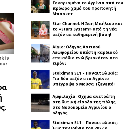
Σοκαρισμένο το Αγρίνιο από τον
πρόωρο χαμό του Προπονητή
Μπάσκετ
Star Channel: Η Άση Μπήλιου και
το «Stars System» από τη νέα
σεζόν σε καθημερινή βάση!
Αίγιο: Οδηγός Αστικού
Λεωφορείου υπέστη καρδιακό
επεισόδιο ενώ βρισκόταν στο
τιμόνι
Stoiximan SL1 – Παναιτωλικός:
Για δύο σεζόν στο Αγρίνιο
υπέγραψε ο Μούσα Τζενεπό!
ρα
ή
Αμφιλοχία: Όχημα ανετράπη
στη δυτική είσοδο της πόλης,
ς.
στο Νοσοκομείο Αγρινίου ο
οδηγός
Stoiximan SL1 – Παναιτωλικός:
Έως τον Ιούνιο του 2027 ο