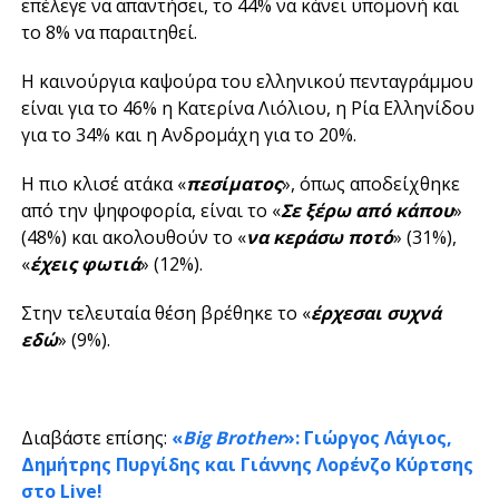
επέλεγε να απαντήσει, το 44% να κάνει υπομονή και
το 8% να παραιτηθεί.
Η καινούργια καψούρα του ελληνικού πενταγράμμου
είναι για το 46% η Κατερίνα Λιόλιου, η Ρία Ελληνίδου
για το 34% και η Ανδρομάχη για το 20%.
Η πιο κλισέ ατάκα «
πεσίματος
», όπως αποδείχθηκε
από την ψηφοφορία, είναι το «
Σε ξέρω από κάπου
»
(48%) και ακολουθούν το «
να κεράσω ποτό
» (31%),
«
έχεις φωτιά
» (12%).
Στην τελευταία θέση βρέθηκε το «
έρχεσαι συχνά
εδώ
» (9%).
Διαβάστε επίσης:
«
Big Brother
»: Γιώργος Λάγιος,
Δημήτρης Πυργίδης και Γιάννης Λορένζο Κύρτσης
στο Live!