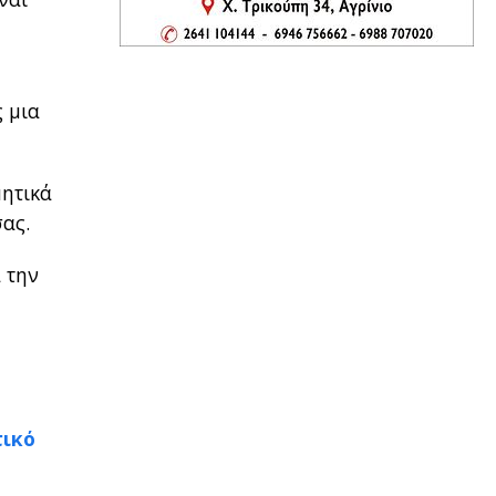
 μια
μητικά
σας.
 την
τικό