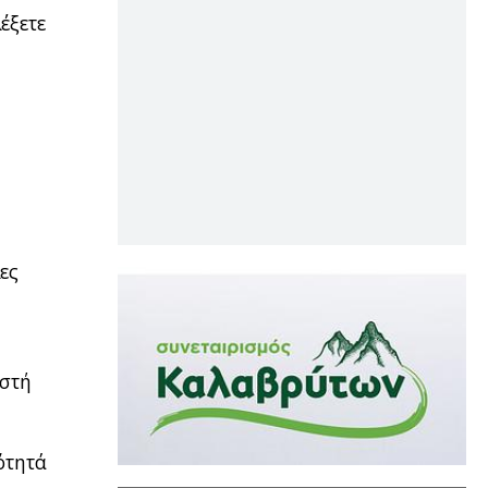
έξετε
ες
ωστή
ότητά