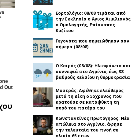
Εορτολόγιο: 08/08 τιμάται από
την Εκκλησία ο Άγιος Αιμιλιανός
ο Ομολογητής, Eπίσκοπος
Κυζίκου
Γεγονότα που σημειώθηκαν σαν
σήμερα (08/08)
Ο Καιρός (08/08): Ηλιοφάνεια και
συννεφιά στο Αγρίνιο, έως 38
βαθμούς Κελσίου η θερμοκρασία
Μυστράς: Αφέθηκε ελεύθερος
μετά τη Δίκη ο 55χρονος που
κρατούσε σε καταψύκτη τη
χου
σορό του πατέρα του
Κωνσταντίνος Πρωτόγηρος: Νέα
απώλεια στο Αγρίνιο, άφησε
την τελευταία του πνοή σε
ηλικία 65 ετών