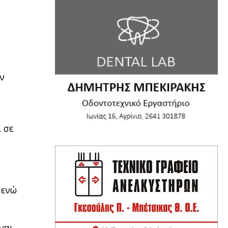
ην
 σε
 ενώ
ναι