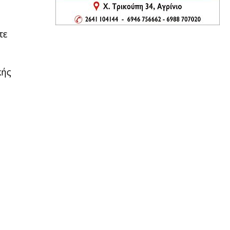
τε
κής