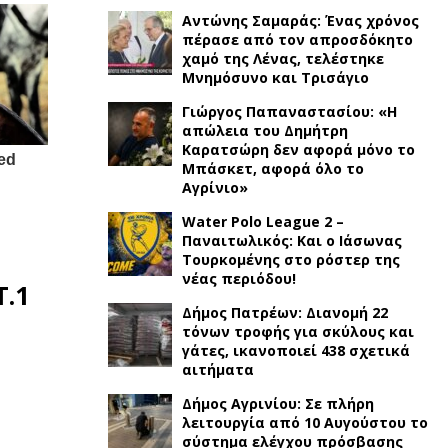
Αντώνης Σαμαράς: Ένας χρόνος
πέρασε από τον απροσδόκητο
χαμό της Λένας, τελέστηκε
Μνημόσυνο και Τρισάγιο
Γιώργος Παπαναστασίου: «Η
απώλεια του Δημήτρη
Καρατσώρη δεν αφορά μόνο το
Μπάσκετ, αφορά όλο το
Αγρίνιο»
Water Polo League 2 –
Παναιτωλικός: Και ο Ιάσωνας
Τουρκομένης στο ρόστερ της
νέας περιόδου!
Τ.1
Δήμος Πατρέων: Διανομή 22
τόνων τροφής για σκύλους και
γάτες, ικανοποιεί 438 σχετικά
αιτήματα
Δήμος Αγρινίου: Σε πλήρη
λειτουργία από 10 Αυγούστου το
σύστημα ελέγχου πρόσβασης