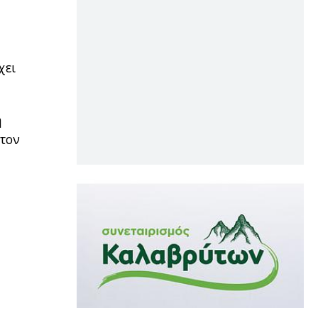
χει
η
 τον