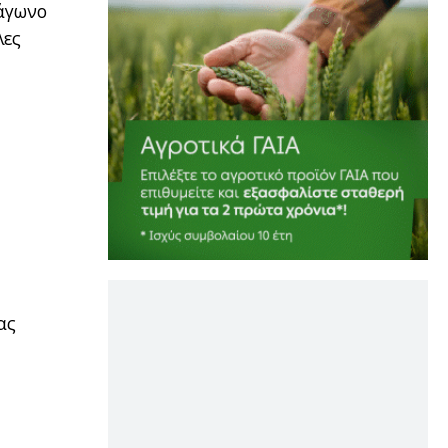
ράγωνο
λες
ας