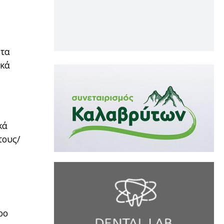
ότα
ικά
κά
τους/
ρο