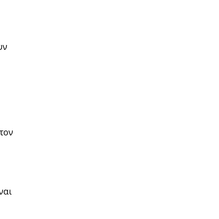
υν
 τον
ναι