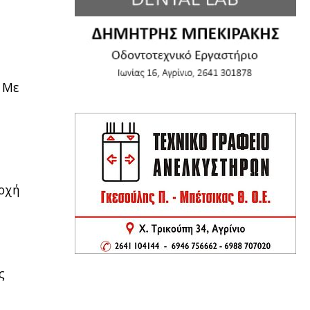
. Με
σοχή
ς