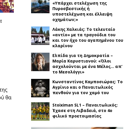
«Υπάρχει στελέχωση της
Πυροσβεστικής ή
υποστελέχωση και έλλειψη
οχημάτων;»
Λάκης Χαλκιάς: Το τελευταίο
«αντίο» με τα τραγούδια του
και τον ήχο του αγαπημένου του
κλαρίνου
Ελπίδα για τη Δημοκρατία –
Μαρία Καρυστιανού: «Όλοι
ασχολούνται με ένα Μέλος… απ’
το Μεσολόγγι»
Κωνσταντίνος Καμποσιώρας: Το
Αγρίνιο και ο Παναιτωλικός
της
πενθούν για τον χαμό του
ού θα
Stoiximan SL1 – Παναιτωλικός:
Έχασε στη Λιβαδειά, στο 4ο
φιλικό προετοιμασίας