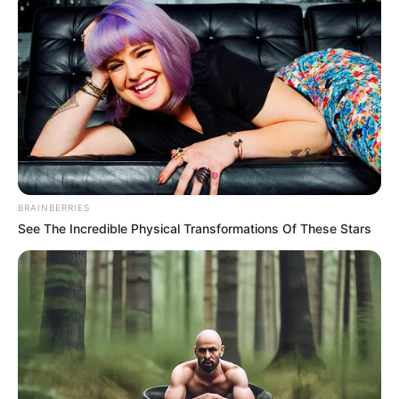
ΖΥΓΟΣ ♎
Με τη Σελήνη στον 3ο σου να σχηματίζει τετράγωνο
με τον Κρόνο και τον Ποσειδώνα από τον 6ο σου, η
καθημερινή ρουτίνα, οι υποχρεώσεις και οι σχέσεις
με συνεργάτες ή συναδέλφους μπορεί να φέρουν
πίεση, καθυστερήσεις…
ΣΚΟΡΠΙΟΣ ♏
Με τη Σελήνη στον 2ο σου να σχηματίζει τετράγωνο
με τον Κρόνο και τον Ποσειδώνα από τον 5ο σου, τα
οικονομικά, οι προσωπικές αξίες και οι σχέσεις με
αγαπημένα πρόσωπα μπορεί να προκαλέσουν
αναστάτωση ή καθυστερήσεις…
ΤΟΞΟΤΗΣ ♐
Με τη Σελήνη να βρίσκεται στον 1ο σου και να
σχηματίζει τετράγωνο με τον Κρόνο και τον