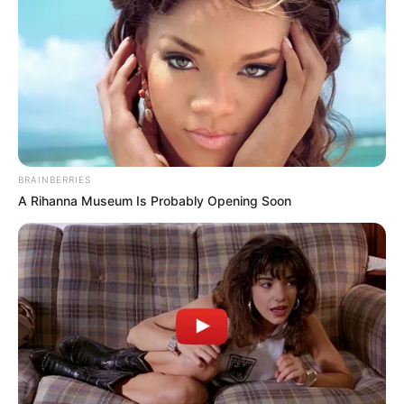
Οι Ημερήσιες Προβλέψεις για
όλα τα
Ζώδια
σύμφωνα με το
astrology.gr
με τίτλο «
Ημέρα
που απαιτεί προσοχή και