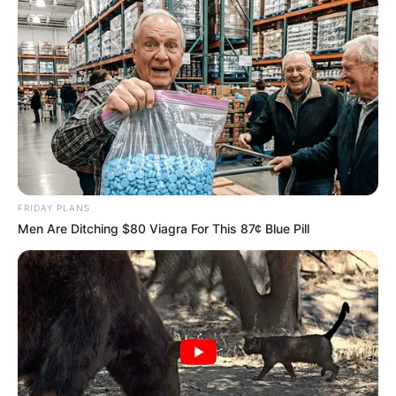
Εορτολόγιο: 08/08 τιμάται από την Εκκλησία
ο Άγιος Αιμιλιανός ο Ομολογητής,
Eπίσκοπος Κυζίκου
Γεγονότα που σημειώθηκαν σαν σήμερα
(08/08)
Ο Καιρός (08/08): Ηλιοφάνεια και συννεφιά
στο Αγρίνιο, έως 38 βαθμούς Κελσίου η
θερμοκρασία
Μυστράς: Αφέθηκε ελεύθερος μετά τη Δίκη ο
55χρονος που κρατούσε σε καταψύκτη τη
σορό του πατέρα του
Κωνσταντίνος Πρωτόγηρος: Νέα απώλεια
στο Αγρίνιο, άφησε την τελευταία του πνοή
σε ηλικία 65 ετών