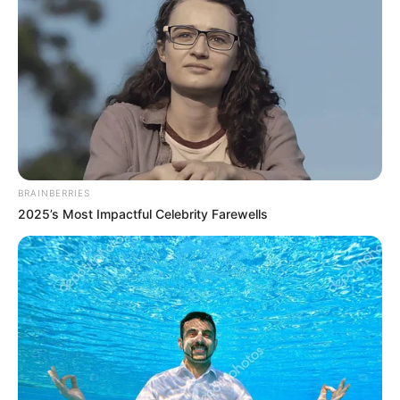
ΔΙΔΥΜΟΙ ♊
Με τη Σελήνη στον 7ο σου, να σχηματίζει τετράγωνο
με τον Κρόνο και τον Ποσειδώνα από τον 10ο σου, η
προσοχή στρέφεται σε σχέσεις και συνεργασίες που
μπορεί να δοκιμαστούν από καθυστερήσεις,
παρεξηγήσεις…
ΚΑΡΚΙΝΟΣ ♋
Με τη Σελήνη στον 6ο σου να σχηματίζει τετράγωνο
με τον Κρόνο και τον Ποσειδώνα από τον 9ο σου, η
καθημερινότητα και οι υποχρεώσεις μπορεί να