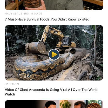
AgrinioTimes
Ειδήσεις από το Αγρίνιο, την
Αιτωλοακαρνανία και την Δυτική
Ελλάδα
Διεύθυνση: Χαριλάου Τρικούπη 26
Πόλη: Αγρίνιο, GR - ΤΚ 30131
Website: www.agriniotimes.gr
Mail: agriniotimes@gmail.com
Τηλ: +30 26410 33335-36
Agrinio 93.7 FM
.
Agrinio 93.7 FM
Eκπέμπει στους 93.7 FM και είναι ο
πρώτος ιδιωτικός ραδιοφωνικός
σταθμός στην Δυτική Ελλάδα
Διεύθυνση: Χαριλάου Τρικούπη 26
Πόλη: Αγρίνιο, GR - ΤΚ 30131