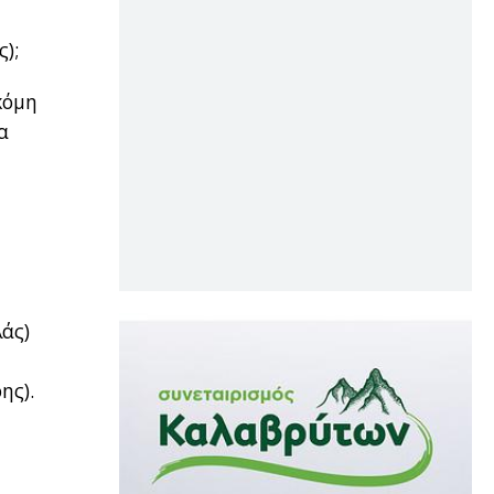
);
κόμη
α
λάς)
ης).