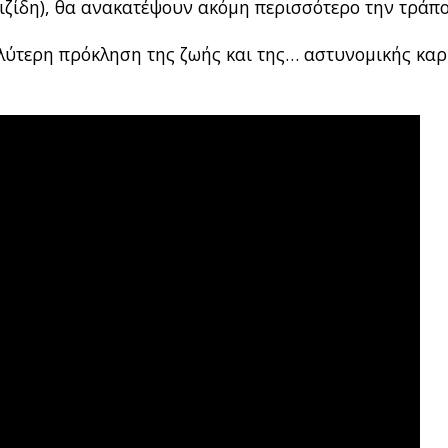
υιζίδη), θα ανακατέψουν ακόμη περισσότερο την τράπ
λύτερη πρόκληση της ζωής και της… αστυνομικής καρ