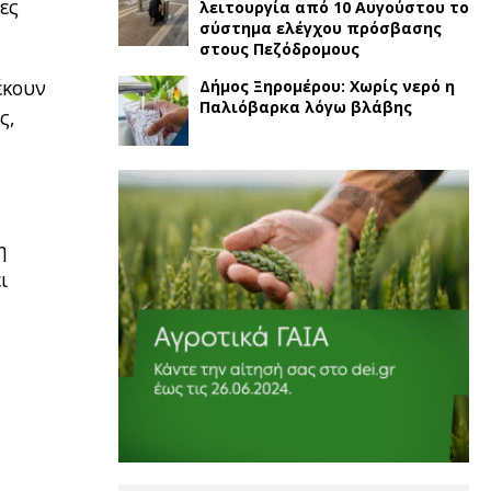
ες
λειτουργία από 10 Αυγούστου το
σύστημα ελέγχου πρόσβασης
στους Πεζόδρομους
έκουν
Δήμος Ξηρομέρου: Χωρίς νερό η
Παλιόβαρκα λόγω βλάβης
ς,
η
ι