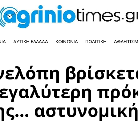
ΝΊΑ
ΔΥΤΙΚΉ ΕΛΛΆΔΑ
ΚΟΙΝΩΝΊΑ
ΠΟΛΙΤΙΚΉ
ΑΘΛΗΤΙΣ
ηνελόπη βρίσκετ
μεγαλύτερη πρό
της… αστυνομικ