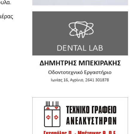
ουλα.
ιέρας