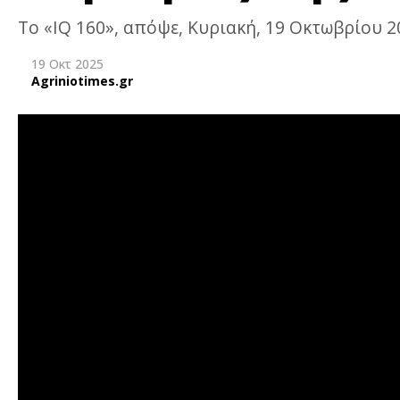
Το «IQ 160», απόψε, Κυριακή, 19 Οκτωβρίου 20
19 Οκτ 2025
Agriniotimes.gr