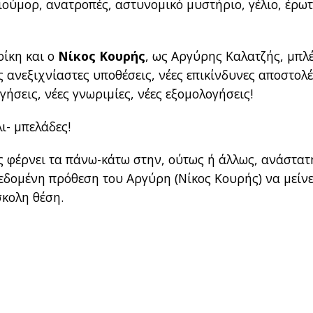
ιούμορ, ανατροπές, αστυνομικό μυστήριο, γέλιο, έρωτ
ίκη και ο
Νίκος Κουρής
, ως Αργύρης Καλατζής, μπλ
ες ανεξιχνίαστες υποθέσεις, νέες επικίνδυνες αποστολέ
γήσεις, νέες γνωριμίες, νέες εξομολογήσεις!
ι- μπελάδες!
ης φέρνει τα πάνω-κάτω στην, ούτως ή άλλως, ανάστατ
δεδομένη πρόθεση του Αργύρη (Νίκος Κουρής) να μείνε
σκολη θέση.