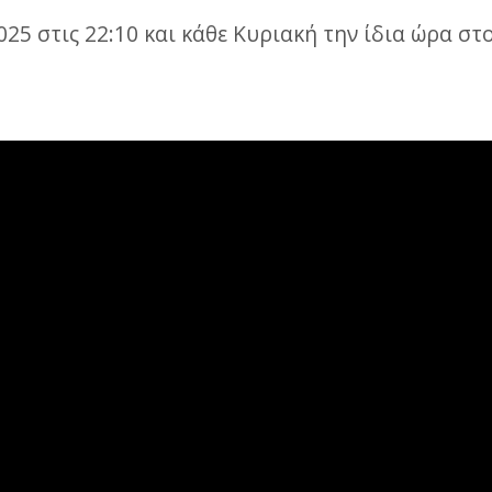
25 στις 22:10 και κάθε Κυριακή την ίδια ώρα στο