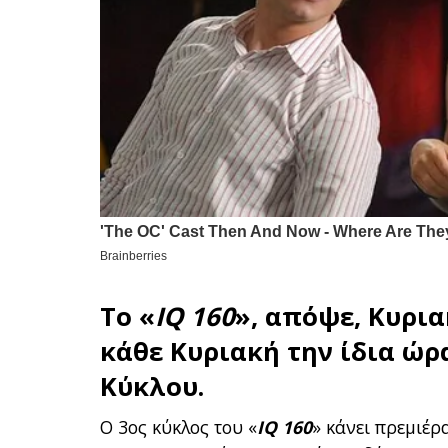
Το «
IQ 160
», απόψε, Κυρια
κάθε Κυριακή την ίδια ώρ
Κύκλου.
Ο 3ος κύκλος του «
IQ 160
» κάνει πρεμιέρ