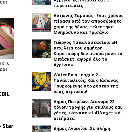
περιπτώσεις
Αντώνης Σαμαράς: Ένας χρόνος
πέρασε από τον απροσδόκητο
χαμό της Λένας, τελέστηκε
Μνημόσυνο και Τρισάγιο
Γιώργος Παπαναστασίου: «Η
απώλεια του Δημήτρη
Καρατσώρη δεν αφορά μόνο το
Μπάσκετ, αφορά όλο το
Αγρίνιο»
Water Polo League 2 –
Παναιτωλικός: Και ο Ιάσωνας
Τουρκομένης στο ρόστερ της
και
νέας περιόδου!
Δήμος Πατρέων: Διανομή 22
τόνων τροφής για σκύλους και
γάτες, ικανοποιεί 438 σχετικά
αιτήματα
ο
Star
Δήμος Αγρινίου: Σε πλήρη