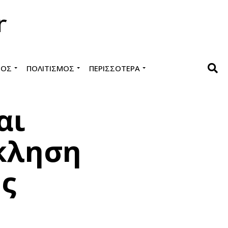
ΜΌΣ
ΠΟΛΙΤΙΣΜΌΣ
ΠΕΡΙΣΣΌΤΕΡΑ
αι
κληση
ής