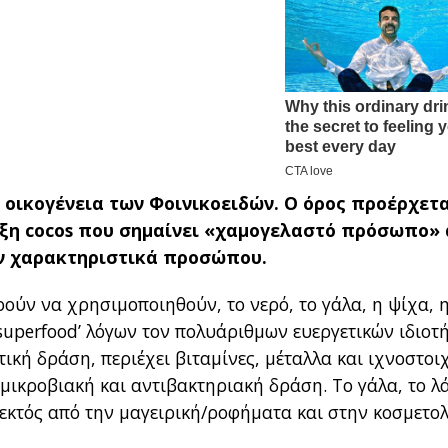
ν οικογένεια των Φοινικοειδών. Ο όρος προέρχετ
έξη cocos που σημαίνει «χαμογελαστό πρόσωπο»
υν χαρακτηριστικά προσώπου.
ούν να χρησιμοποιηθούν, το νερό, το γάλα, η ψίχα, 
 ‘superfood’ λόγων τον πολυάριθμων ευεργετικών ιδιοτ
τική δράση, περιέχει βιταμίνες, μέταλλα και ιχνοστοιχ
ιμικροβιακή και αντιβακτηριακή δράση. Το γάλα, το λ
εκτός από την μαγειρική/ροφήματα και στην κοσμετολ