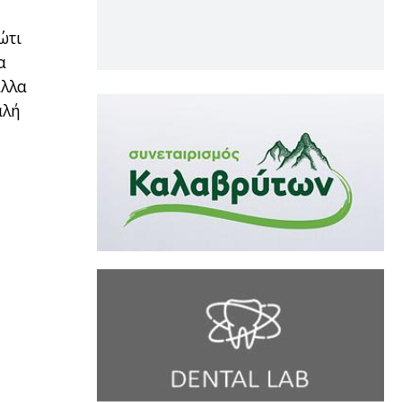
ώτι
α
άλλα
αλή