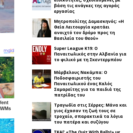
βάση τις ανάγκες της αγοράς
εργασίας
Μητροπολίτης Δαμασκηνός: «Η
Θεία Λειτουργία κρατάει
ανοιχτό τον δρόμο προς τη
Βασιλεία του Θεού»
Super League K19: Ο
Παναιτωλικός στην Αλβανία για
το φιλικό με τη Σκεντερμπέου
Μάρβελους Νακάμπα: Ο
Ποδοσφαιριστής του
Παναιτωλικού ένας Καλός
Σαμαρείτης για τα παιδιά της
πατρίδας του
Τραγωδία στις Σέρρες: Μάνα και
γιος έχασαν τη ζωή τους σε
τροχαίο, σπαρακτικά τα λόγια
του πατέρα και συζύγου
ΣΚΑΪ: «The Quiz With Balls!» με