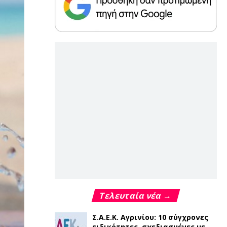
Τελευταία νέα →
Σ.Α.Ε.Κ. Αγρινίου: 10 σύγχρονες
ειδικότητες, σχεδιασμένες με