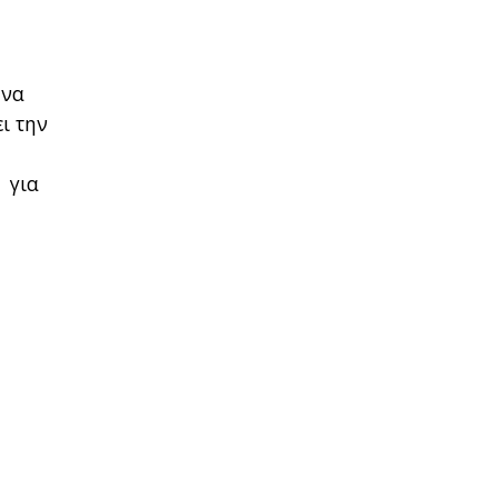
 να
ι την
 για