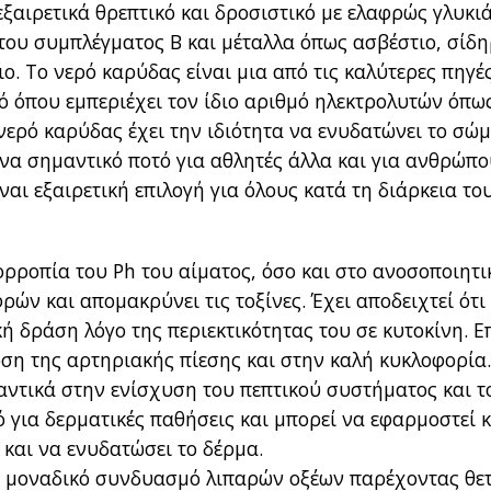
εξαιρετικά θρεπτικό και δροσιστικό με ελαφρώς γλυκι
 του συμπλέγματος Β και μέταλλα όπως ασβέστιο, σίδ
ο. Το νερό καρύδας είναι μια από τις καλύτερες πηγέ
ό όπου εμπεριέχει τον ίδιο αριθμό ηλεκτρολυτών όπω
νερό καρύδας έχει την ιδιότητα να ενυδατώνει το σώμ
ένα σημαντικό ποτό για αθλητές άλλα και για ανθρώπ
ναι εξαιρετική επιλογή για όλους κατά τη διάρκεια το
σορροπία του Ph του αίματος, όσο και στο ανοσοποιητι
ρών και απομακρύνει τις τοξίνες. Έχει αποδειχτεί ότι 
κή δράση λόγο της περιεκτικότητας του σε κυτοκίνη. Ε
ωση της αρτηριακής πίεσης και στην καλή κυκλοφορία
ντικά στην ενίσχυση του πεπτικού συστήματος και τ
ό για δερματικές παθήσεις και μπορεί να εφαρμοστεί κ
 και να ενυδατώσει το δέρμα.
να μοναδικό συνδυασμό λιπαρών οξέων παρέχοντας θετ