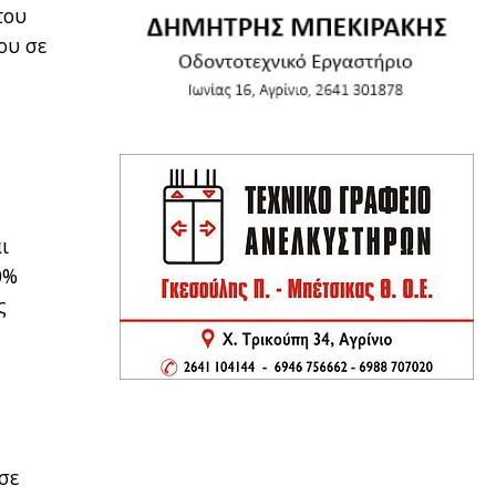
του
ου σε
ι
0%
ς
σε