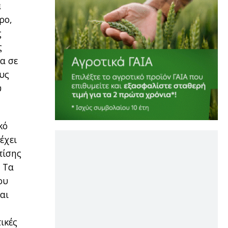
ά
ηρο,
ς
ς
α σε
ους
υ
κό
έχει
πίσης
. Τα
ου
αι
ικές