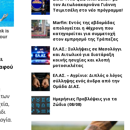
τον Αιτωλοακαρνάνα Γιάννη
Τσιμιτσέλη στο νέο πρόγραμμα!
Marfin: Εντός της εβδομάδας
απολογείται η 46χρονη που
κατηγορείται για συμμετοχή
στον εμπρησμό της Τράπεζας
ΕΛ.ΑΣ.: Συλλήψεις σε Μεσολόγγι
και Αιτωλικό για διατάραξη
αι
κοινής ησυχίας και κλοπή
μοτοσικλέτας
 αφού
ΕΛ.ΑΣ. – Αγρίνιο: Διπλός ο λόγος
σύλληψης ενός άνδρα από την
Ομάδα ΔΙ.ΑΣ.
η
ήτων
Ημερήσιες Προβλέψεις για τα
εία,
Ζώδια (08/08)
άδι
ογία.