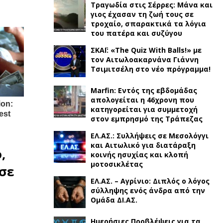
Τραγωδία στις Σέρρες: Μάνα και
γιος έχασαν τη ζωή τους σε
τροχαίο, σπαρακτικά τα λόγια
του πατέρα και συζύγου
ΣΚΑΪ: «The Quiz With Balls!» με
τον Αιτωλοακαρνάνα Γιάννη
Τσιμιτσέλη στο νέο πρόγραμμα!
Marfin: Εντός της εβδομάδας
απολογείται η 46χρονη που
κατηγορείται για συμμετοχή
στον εμπρησμό της Τράπεζας
ΕΛ.ΑΣ.: Συλλήψεις σε Μεσολόγγι
και Αιτωλικό για διατάραξη
,
κοινής ησυχίας και κλοπή
μοτοσικλέτας
σε
ΕΛ.ΑΣ. – Αγρίνιο: Διπλός ο λόγος
σύλληψης ενός άνδρα από την
Ομάδα ΔΙ.ΑΣ.
Ημερήσιες Προβλέψεις για τα