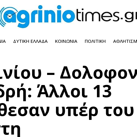
ΝΊΑ
ΔΥΤΙΚΉ ΕΛΛΆΔΑ
ΚΟΙΝΩΝΊΑ
ΠΟΛΙΤΙΚΉ
ΑΘΛΗΤΙΣ
ινίου – Δολοφο
ρή: Άλλοι 13
θεσαν υπέρ του
στη