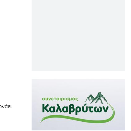
ρνάει