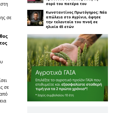
άστη
σορό του πατέρα του
υ
Κωνσταντίνος Πρωτόγηρος: Νέα
σης σε
απώλεια στο Αγρίνιο, άφησε
την τελευταία του πνοή σε
ηλικία 65 ετών
ήθος
τος
ου
ίσει
ς σε
 από
εια