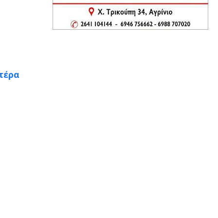
ατέρα