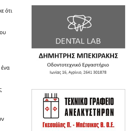
ε ότι
του
 ένα
ς
υν