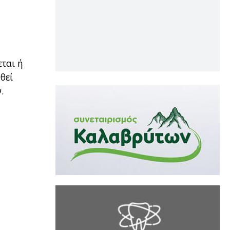
εται ή
θεί
.