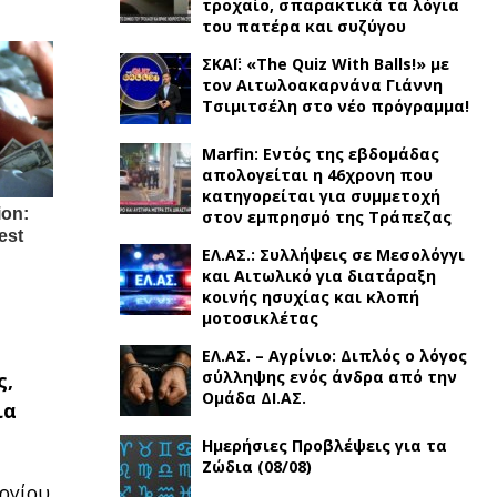
τροχαίο, σπαρακτικά τα λόγια
του πατέρα και συζύγου
ΣΚΑΪ: «The Quiz With Balls!» με
τον Αιτωλοακαρνάνα Γιάννη
Τσιμιτσέλη στο νέο πρόγραμμα!
Marfin: Εντός της εβδομάδας
απολογείται η 46χρονη που
κατηγορείται για συμμετοχή
στον εμπρησμό της Τράπεζας
ΕΛ.ΑΣ.: Συλλήψεις σε Μεσολόγγι
και Αιτωλικό για διατάραξη
κοινής ησυχίας και κλοπή
μοτοσικλέτας
ΕΛ.ΑΣ. – Αγρίνιο: Διπλός ο λόγος
σύλληψης ενός άνδρα από την
ς,
Ομάδα ΔΙ.ΑΣ.
ια
Ημερήσιες Προβλέψεις για τα
Ζώδια (08/08)
ργίου