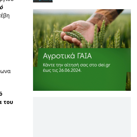
ό
τέβη
φωνα
ό
α του