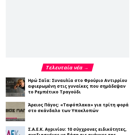
Τελευταία νέα →
Ηρώ Σαΐα: Συναυλία στο Φρούριο Αντιρρίου
αφιερωμένη στις γυναίκες που σημάδεψαν
το Ρεμπέτικο Τραγούδι
Άρειος Πάγος: «Ταφόπλακα» για τρίτη φορά
στο σκάνδαλο των Υποκλοπών
Σ.Α.Ε.Κ. Αγρινίου: 10 σύγχρονες ειδικότητες,
σχεδιασμένες με βάση τις ανάγκες της