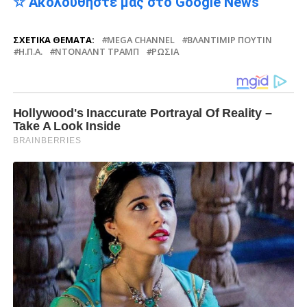
☆ Ακολουθήστε μας στο Google News
ΣΧΕΤΙΚΆ ΘΈΜΑΤΑ:
MEGA CHANNEL
ΒΛΑΝΤΊΜΙΡ ΠΟΎΤΙΝ
Η.Π.Α.
ΝΤΌΝΑΛΝΤ ΤΡΑΜΠ
ΡΩΣΊΑ