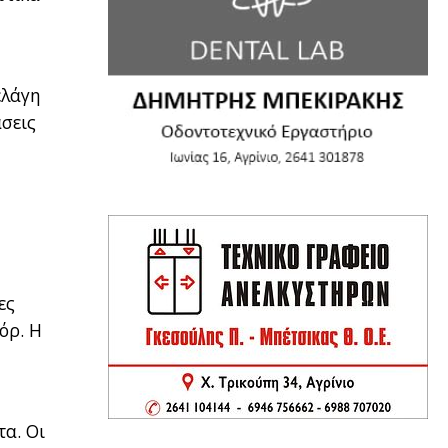
ελάγη
άσεις
ες
όρ. Η
α. Οι