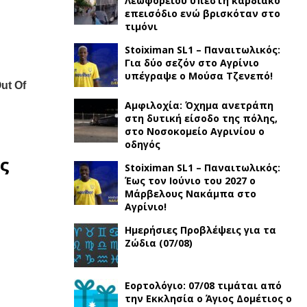
Λεωφορείου υπέστη καρδιακό
επεισόδιο ενώ βρισκόταν στο
τιμόνι
Stoiximan SL1 – Παναιτωλικός:
Για δύο σεζόν στο Αγρίνιο
υπέγραψε ο Μούσα Τζενεπό!
Αμφιλοχία: Όχημα ανετράπη
στη δυτική είσοδο της πόλης,
στο Νοσοκομείο Αγρινίου ο
οδηγός
ς
Stoiximan SL1 – Παναιτωλικός:
Έως τον Ιούνιο του 2027 ο
Μάρβελους Νακάμπα στο
Αγρίνιο!
Ημερήσιες Προβλέψεις για τα
Ζώδια (07/08)
Εορτολόγιο: 07/08 τιμάται από
την Εκκλησία ο Άγιος Δομέτιος ο