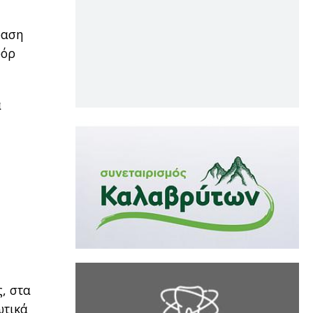
φαση
φόρ
α
, στα
ωτικά