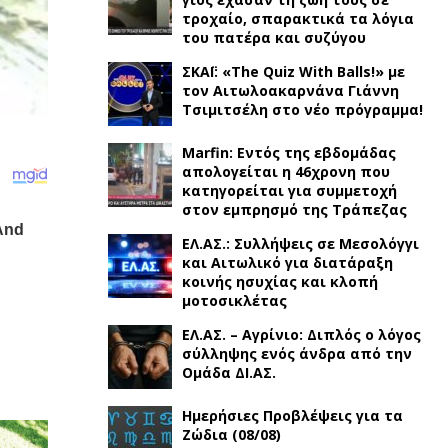
τροχαίο, σπαρακτικά τα λόγια
του πατέρα και συζύγου
ΣΚΑΪ: «The Quiz With Balls!» με
τον Αιτωλοακαρνάνα Γιάννη
Τσιμιτσέλη στο νέο πρόγραμμα!
Marfin: Εντός της εβδομάδας
απολογείται η 46χρονη που
κατηγορείται για συμμετοχή
στον εμπρησμό της Τράπεζας
ΕΛ.ΑΣ.: Συλλήψεις σε Μεσολόγγι
και Αιτωλικό για διατάραξη
κοινής ησυχίας και κλοπή
μοτοσικλέτας
ΕΛ.ΑΣ. – Αγρίνιο: Διπλός ο λόγος
σύλληψης ενός άνδρα από την
Ομάδα ΔΙ.ΑΣ.
Ημερήσιες Προβλέψεις για τα
Ζώδια (08/08)