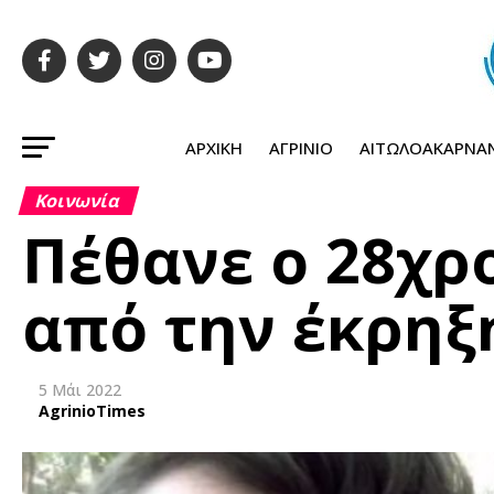
ΑΡΧΙΚΉ
ΑΓΡΊΝΙΟ
ΑΙΤΩΛΟΑΚΑΡΝΑ
Κοινωνία
Πέθανε ο 28χρ
από την έκρηξ
5 Μάι 2022
AgrinioTimes