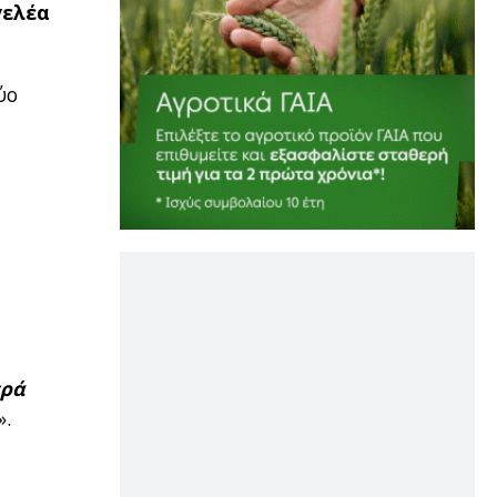
γελέα
ύο
ερά
».