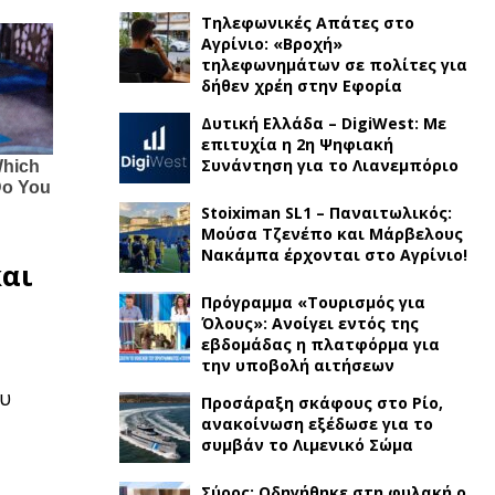
Τηλεφωνικές Απάτες στο
Αγρίνιο: «Βροχή»
τηλεφωνημάτων σε πολίτες για
δήθεν χρέη στην Εφορία
Δυτική Ελλάδα – DigiWest: Με
επιτυχία η 2η Ψηφιακή
Συνάντηση για το Λιανεμπόριο
Stoiximan SL1 – Παναιτωλικός:
Μούσα Τζενέπο και Μάρβελους
Νακάμπα έρχονται στο Αγρίνιο!
και
Πρόγραμμα «Τουρισμός για
Όλους»: Ανοίγει εντός της
εβδομάδας η πλατφόρμα για
την υποβολή αιτήσεων
ου
Προσάραξη σκάφους στο Ρίο,
ανακοίνωση εξέδωσε για το
συμβάν το Λιμενικό Σώμα
Σύρος: Οδηγήθηκε στη φυλακή ο