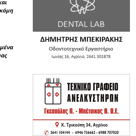
και
ακόμη
εμένα
μας