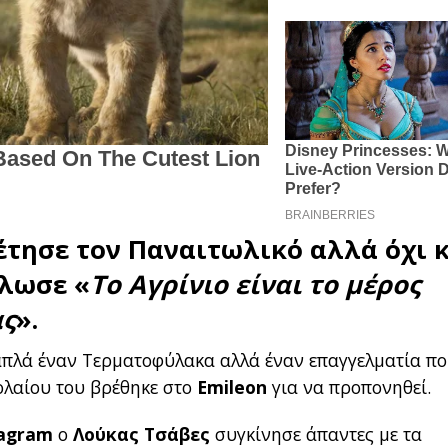
έτησε τον
Παναιτωλικό
αλλά όχι 
ήλωσε «
Το Αγρίνιο είναι το μέρος
ας
».
απλά έναν Τερματοφύλακα αλλά έναν επαγγελματία π
ολαίου του βρέθηκε στο
Emileon
για να προπονηθεί.
tagram
ο
Λούκας Τσάβες
συγκίνησε άπαντες με τα