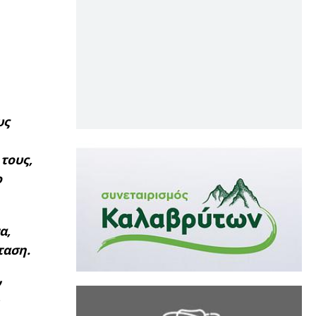
υς
τους,
ο
α,
ταση.
ν