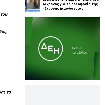
41χρονος για τη δολοφονία της
42χρονης Διασώστριας
 του
δας.
αι το