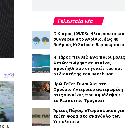
Τελευταία νέα →
Ο Καιρός (09/08): Ηλιοφάνεια και
συννεφιά στο Αγρίνιο, έως 40
βαθμούς Κελσίου η θερμοκρασία
Η Πάρος πενθεί: Ένα παιδί μόλις
4 ετών πνίγηκε σε πισίνα,
προσήχθησαν οι γονείς του και
ο ιδιοκτήτης του Beach Bar
Ηρώ Σαΐα: Συναυλία στο
Φρούριο Αντιρρίου αφιερωμένη
στις γυναίκες που σημάδεψαν
το Ρεμπέτικο Τραγούδι
Άρειος Πάγος: «Ταφόπλακα» για
τρίτη φορά στο σκάνδαλο των
Υποκλοπών