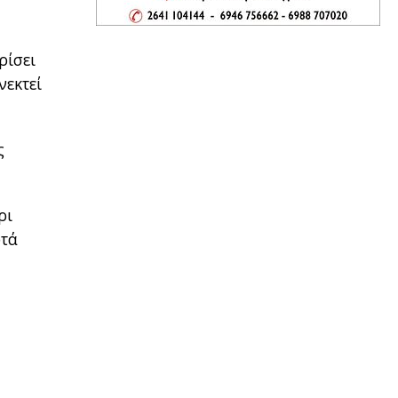
ρίσει
νεκτεί
ς
ρι
φτά