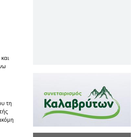
 και
άνω
ου τη
τής
 ακόμη