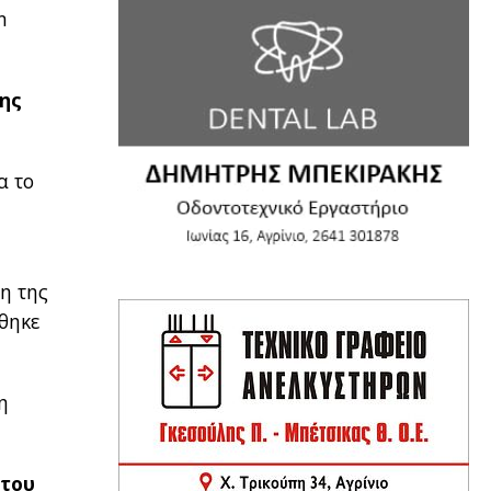
n
της
α το
ση της
άθηκε
η
 του