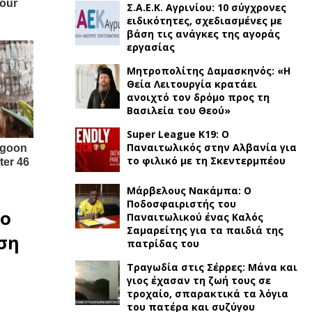
Σ.Α.Ε.Κ. Αγρινίου: 10 σύγχρονες
ειδικότητες, σχεδιασμένες με
βάση τις ανάγκες της αγοράς
εργασίας
Μητροπολίτης Δαμασκηνός: «Η
Θεία Λειτουργία κρατάει
ανοιχτό τον δρόμο προς τη
Βασιλεία του Θεού»
Super League K19: Ο
Παναιτωλικός στην Αλβανία για
το φιλικό με τη Σκεντερμπέου
Μάρβελους Νακάμπα: Ο
Ποδοσφαιριστής του
πο
Παναιτωλικού ένας Καλός
Σαμαρείτης για τα παιδιά της
αση
πατρίδας του
Τραγωδία στις Σέρρες: Μάνα και
γιος έχασαν τη ζωή τους σε
τροχαίο, σπαρακτικά τα λόγια
του πατέρα και συζύγου