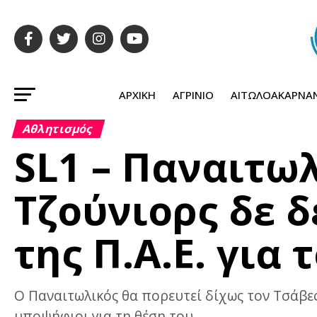
ΑΡΧΙΚΉ
ΑΓΡΊΝΙΟ
ΑΙΤΩΛΟΑΚΑΡΝΑ
Αθλητισμός
SL1 – Παναιτωλ
Τζούνιορς δε 
της Π.Α.Ε. για 
Ο Παναιτωλικός θα πορευτεί δίχως τον Τσάβες
υποψήφιοι για τη θέση του.