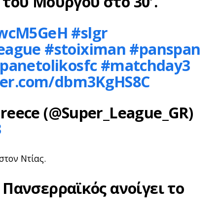
λ του Μούργου στο 30′.
vkwcM5GeH
#slgr
league
#stoiximan
#panspan
panetolikosfc
#matchday3
tter.com/dbm3KgHS8C
reece (@Super_League_GR)
3
στον Ντίας.
 Πανσερραϊκός ανοίγει το