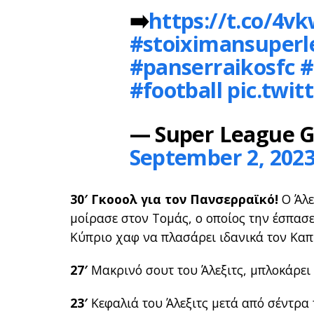
➡️
https://t.co/4
#stoiximansuper
#panserraikosfc
#
#football
pic.twi
— Super League G
September 2, 202
30′ Γκοοολ για τον Πανσερραϊκό!
Ο Άλε
μοίρασε στον Τομάς, ο οποίος την έσπασ
Κύπριο χαφ να πλασάρει ιδανικά τον Καπί
27′
Μακρινό σουτ του Άλεξιτς, μπλοκάρει 
23′
Κεφαλιά του Άλεξιτς μετά από σέντρα