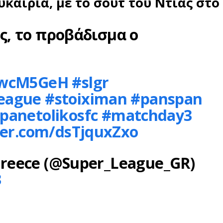
καιρία, με το σουτ του Ντίας στο 
ς, το προβάδισμα ο
vkwcM5GeH
#slgr
league
#stoiximan
#panspan
panetolikosfc
#matchday3
ter.com/dsTjquxZxo
reece (@Super_League_GR)
3