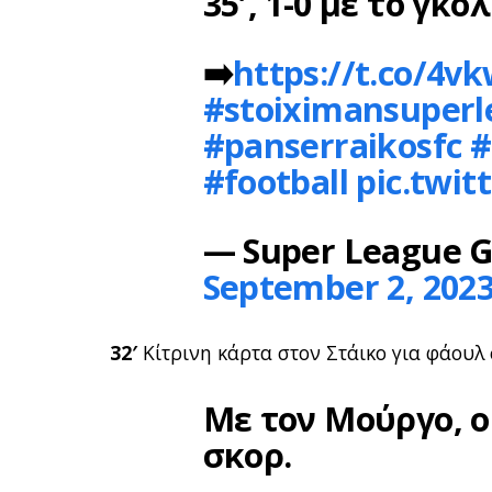
35′, 1-0 με το γκο
➡️
https://t.co/4
#stoiximansuper
#panserraikosfc
#
#football
pic.twi
— Super League G
September 2, 202
32′
Κίτρινη κάρτα στον Στάικο για φάουλ 
Με τον Μούργο, ο
σκορ.