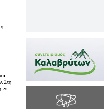
ση.
και
ν. Στη
ερνά