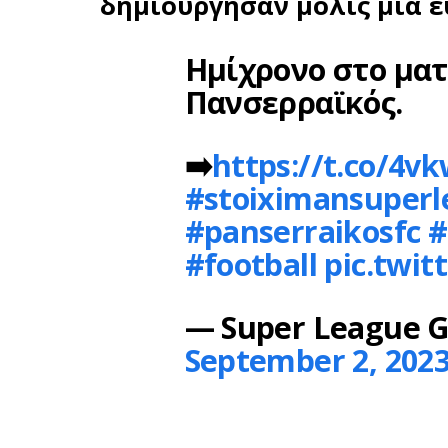
δημιούργησαν μόλις μία ευ
Ημίχρονο στο ματ
Πανσερραϊκός.
➡️
https://t.co/4
#stoiximansuper
#panserraikosfc
#
#football
pic.twit
— Super League G
September 2, 202