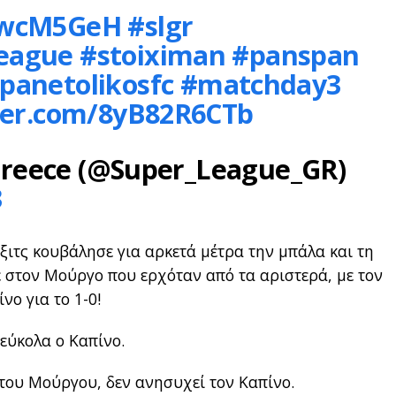
vkwcM5GeH
#slgr
league
#stoiximan
#panspan
panetolikosfc
#matchday3
tter.com/8yB82R6CTb
reece (@Super_League_GR)
3
ξιτς κουβάλησε για αρκετά μέτρα την μπάλα και τη
ε στον Μούργο που ερχόταν από τα αριστερά, με τον
νο για το 1-0!
εύκολα ο Καπίνο.
 του Μούργου, δεν ανησυχεί τον Καπίνο.