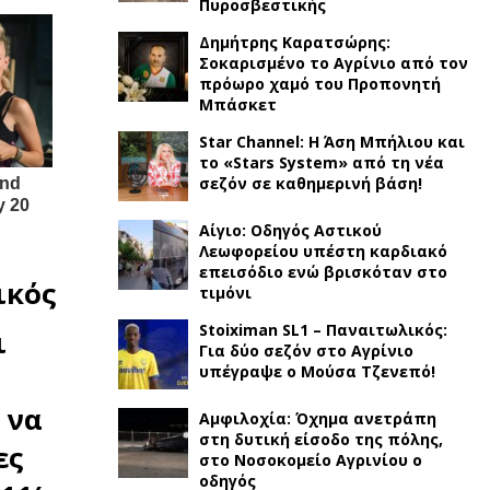
Πυροσβεστικής
Δημήτρης Καρατσώρης:
Σοκαρισμένο το Αγρίνιο από τον
πρόωρο χαμό του Προπονητή
Μπάσκετ
Star Channel: Η Άση Μπήλιου και
το «Stars System» από τη νέα
σεζόν σε καθημερινή βάση!
Αίγιο: Οδηγός Αστικού
Λεωφορείου υπέστη καρδιακό
επεισόδιο ενώ βρισκόταν στο
ικός
τιμόνι
Stoiximan SL1 – Παναιτωλικός:
ι
Για δύο σεζόν στο Αγρίνιο
υπέγραψε ο Μούσα Τζενεπό!
 να
Αμφιλοχία: Όχημα ανετράπη
στη δυτική είσοδο της πόλης,
ες
στο Νοσοκομείο Αγρινίου ο
οδηγός