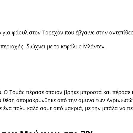
 για φάουλ στον Τορεχόν που έβγαινε στην αντεπίθε
εριοχής, διώχνει με το κεφάλι ο Μλάντεν.
. Ο Τομάς πέρασε όποιον βρήκε μπροστά και πέρασε 
ια θέση απομακρύνθηκε από την άμυνα των Αγρινιωτώ
ε ένα πολύ καλό σουτ από μακριά, με την μπάλα να π