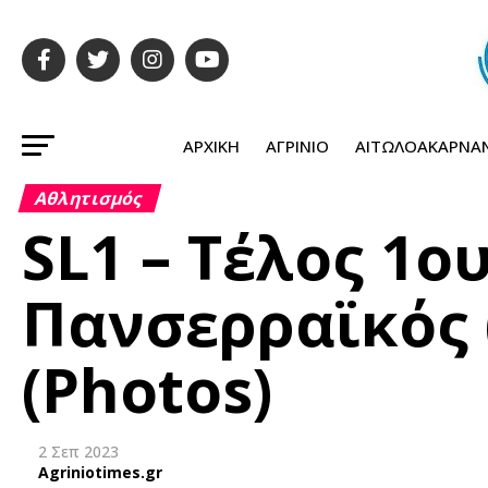
ΑΡΧΙΚΉ
ΑΓΡΊΝΙΟ
ΑΙΤΩΛΟΑΚΑΡΝΑ
Αθλητισμός
SL1 – Τέλος 1ο
Πανσερραϊκός 
(Photos)
2 Σεπ 2023
Agriniotimes.gr