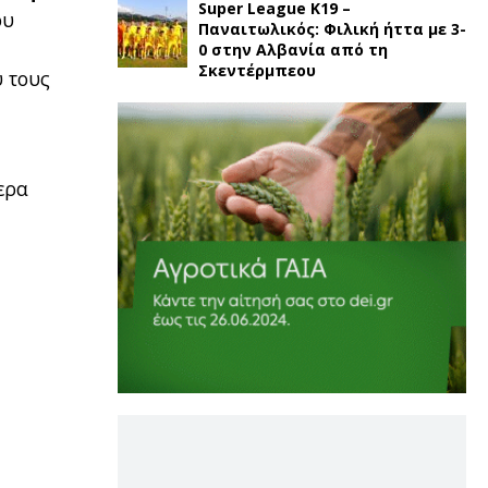
Super League K19 –
ου
Παναιτωλικός: Φιλική ήττα με 3-
ν
0 στην Αλβανία από τη
Σκεντέρμπεου
υ τους
ερα