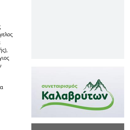
ς
γελος
α
ής),
γιος
ν
δα