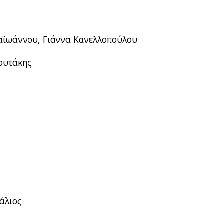
παϊωάννου, Γιάννα Κανελλοπούλου
φουτάκης
άλιος