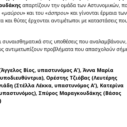
ουδάκης
απαρτίζουν την ομάδα των Αστυνομικών, π
 «
μαύρου
» και του «
άσπρου
» και γίνονται έρμαια τω
τα και θύτες έρχονται αντιμέτωποι με καταστάσεις πο
ι συναισθηματικά στις υποθέσεις που αναλαμβάνουν,
αθώς αντιμετωπίζουν προβλήματα που απασχολούν σήμ
Άγγελος Βίος, υπαστυνόμος Α’), Άννα Μαρία
ποδιευθύντρια), Ορέστης Τζιόβας (Λευτέρης
γιάδη (Στέλλα Λέκκα, υπαστυνόμος Α’), Κατερίνα
θυπαστυνόμος), Σπύρος Μαραγκουδάκης (Βάσος
)