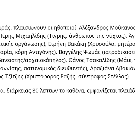
ειράς, πλαισιώνουν οι ηθοποιοί: Αλέξανδρος Μούκανο
Πέρης Μιχαηλίδης (Τίγρης, άνθρωπος της νύχτας), Άγ
ατικής οργάνωσης), Ειρήνη Βακάκη (Χρυσούλα, μητέρ
αρία, κόρη Αντιγόνης), Βαγγέλης Ψωμάς (ιατροδικαστ
ανειστής/αρχαιοκάπηλος), Θάνος Τσακαλίδης (Μάικ, 
ιαννίσης, αστυνομικός διευθυντής), Αραξιάνα Αβακιά
ς Τζίτζης (Χριστόφορος Ραζής, σύντροφος Στέλλας)
α, διάρκειας 80 λεπτών το καθένα, εμφανίζεται πλειά