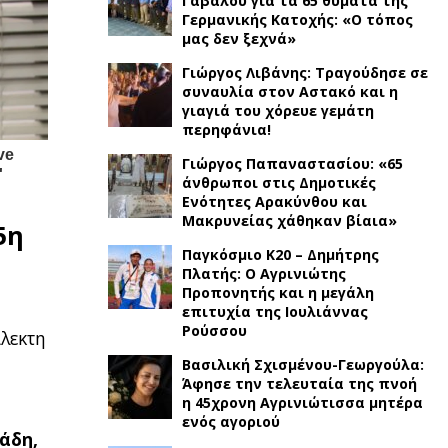
Γαβαλού για τα 65 θύματα της
Γερμανικής Κατοχής: «Ο τόπος
μας δεν ξεχνά»
Γιώργος Λιβάνης: Τραγούδησε σε
συναυλία στον Αστακό και η
γιαγιά του χόρευε γεμάτη
περηφάνια!
Γιώργος Παπαναστασίου: «65
άνθρωποι στις Δημοτικές
Ενότητες Αρακύνθου και
Μακρυνείας χάθηκαν βίαια»
5η
Παγκόσμιο Κ20 – Δημήτρης
Πλατής: Ο Αγρινιώτης
Προπονητής και η μεγάλη
επιτυχία της Ιουλιάννας
Ρούσσου
ίλεκτη
Βασιλική Σχισμένου-Γεωργούλα:
Άφησε την τελευταία της πνοή
η 45χρονη Αγρινιώτισσα μητέρα
ενός αγοριού
άδη,