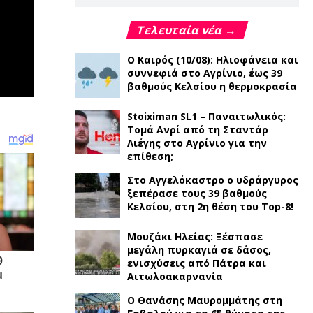
Τελευταία νέα →
Ο Καιρός (10/08): Ηλιοφάνεια και
συννεφιά στο Αγρίνιο, έως 39
βαθμούς Κελσίου η θερμοκρασία
Stoiximan SL1 – Παναιτωλικός:
Τομά Ανρί από τη Σταντάρ
Λιέγης στο Αγρίνιο για την
επίθεση;
Στο Αγγελόκαστρο ο υδράργυρος
ξεπέρασε τους 39 βαθμούς
Κελσίου, στη 2η θέση του Top-8!
Μουζάκι Ηλείας: Ξέσπασε
μεγάλη πυρκαγιά σε δάσος,
ενισχύσεις από Πάτρα και
Αιτωλοακαρνανία
Ο Θανάσης Μαυρομμάτης στη