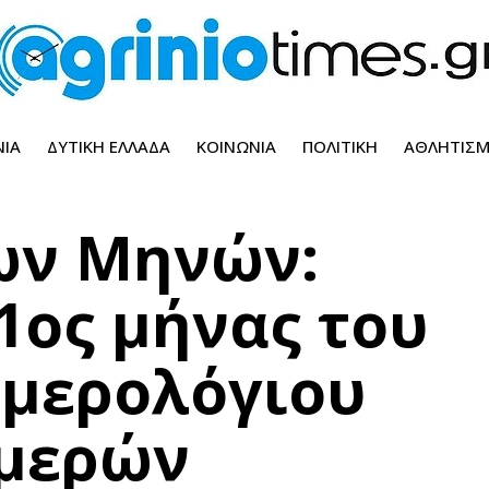
ΝΊΑ
ΔΥΤΙΚΉ ΕΛΛΆΔΑ
ΚΟΙΝΩΝΊΑ
ΠΟΛΙΤΙΚΉ
ΑΘΛΗΤΙΣ
ων Μηνών:
1ος μήνας του
Ημερολόγιου
ημερών