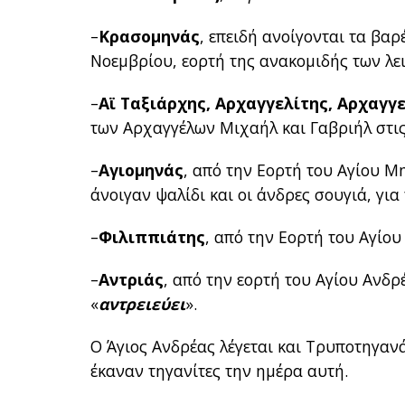
–
Κρασομηνάς
, επειδή ανοίγονται τα βαρ
Νοεμβρίου, εορτή της ανακομιδής των λε
–
Αϊ Ταξιάρχης, Αρχαγγελίτης, Αρχαγγε
των Αρχαγγέλων Μιχαήλ και Γαβριήλ στις
–
Αγιομηνάς
, από την Εορτή του Αγίου Μ
άνοιγαν ψαλίδι και οι άνδρες σουγιά, για
–
Φιλιππιάτης
, από την Εορτή του Αγίου
–
Αντριάς
, από την εορτή του Αγίου Ανδρέ
«
αντρειεύει
».
Ο Άγιος Ανδρέας λέγεται και Τρυποτηγανά
έκαναν τηγανίτες την ημέρα αυτή.