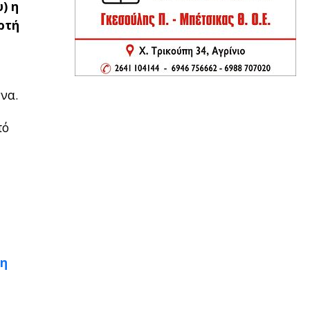
) η
ρτή
ννα.
πό
 η