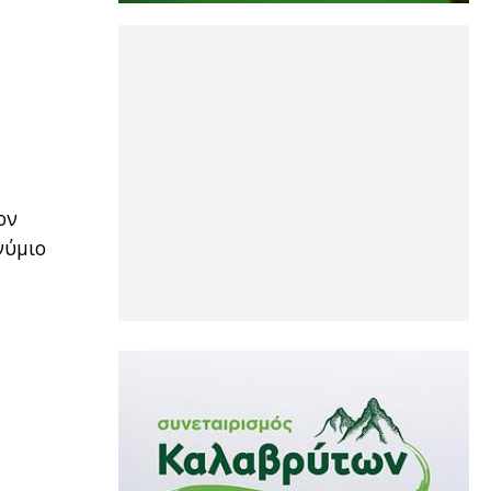
ον
νύμιο