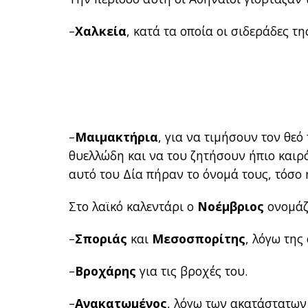
–
Χαλκεία
, κατά τα οποία οι σιδεράδες 
–
Μαιμακτήρια
, για να τιμήσουν τον θε
θυελλώδη και να του ζητήσουν ήπιο καιρ
αυτό του Δία πήραν το όνομά τους, τόσο η
Στο λαϊκό καλεντάρι ο
Νοέμβριος
ονομάζ
–
Σποριάς
και
Μεσοσπορίτης
, λόγω της
–
Βροχάρης
για τις βροχές του.
–
Ανακατωμένος
, λόγω των ακατάστατων