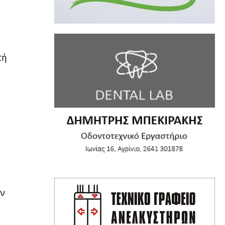
τή
εν