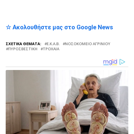
☆ Ακολουθήστε μας στο Google News
ΣΧΕΤΙΚΆ ΘΈΜΑΤΑ:
Ε.Κ.Α.Β.
ΝΟΣΟΚΟΜΕΊΟ ΑΓΡΙΝΊΟΥ
ΠΥΡΟΣΒΕΣΤΙΚΉ
ΤΡΟΧΑΊΑ