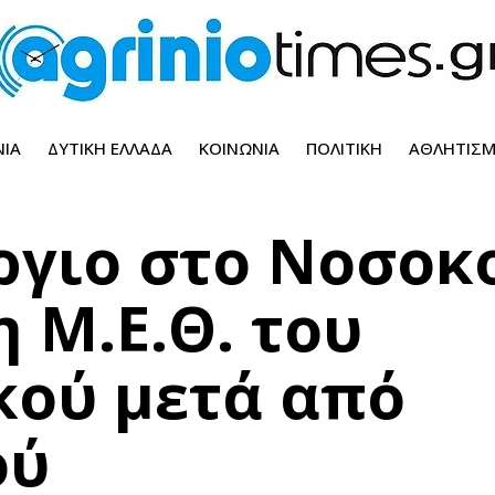
ΝΊΑ
ΔΥΤΙΚΉ ΕΛΛΆΔΑ
ΚΟΙΝΩΝΊΑ
ΠΟΛΙΤΙΚΉ
ΑΘΛΗΤΙΣ
ργιο στο Νοσοκ
η Μ.Ε.Θ. του
κού μετά από
ού