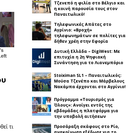
Τζενεπό η φιλία στο Βέλγιο και
η κοινή παρουσία τους στον
Παναιτωλικό!
Τηλεφωνικές Απάτες στο
Αγρίνιο: «Βροχή»
τηλεφωνημάτων σε πολίτες για
δήθεν χρέη στην Εφορία
Δυτική Ελλάδα – DigiWest: Με
επιτυχία η 2η Ψηφιακή
Συνάντηση για το Λιανεμπόριο
Stoiximan SL1 – Παναιτωλικός:
ου
Μούσα Τζενέπο και Μάρβελους
Νακάμπα έρχονται στο Αγρίνιο!
Πρόγραμμα «Τουρισμός για
Όλους»: Ανοίγει εντός της
εβδομάδας η πλατφόρμα για
την υποβολή αιτήσεων
θεί τι
Προσάραξη σκάφους στο Ρίο,
ανακοίνωση εξέδωσε για το