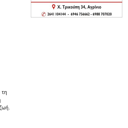
 τη
η
ζωή.