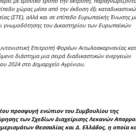
έρει με εμονικό τρόπο την εκτροπή, παραγνωρίζοντα
 επίπεδο χώρας μέσα από την έκδοση έξι καταδικαστικ
ας (ΣΤΕ), αλλά και σε επίπεδο Ευρωπαϊκής Ένωσης μ
αι γνωμοδότησης του Δικαστηρίου των Ευρωπαϊκών
Συντονιστική Επιτροπή Φορέων Αιτωλοακαρνανίας κατ
ύμενο διάστημα μια σειρά διαδικαστικών ενεργειών
ου 2024 στο Δημαρχείο Αγρίνιου.
νέου προσφυγή ενώπιον του Συμβουλίου της
θεώρησης των Σχεδίων Διαχείρισης Λεκανών Απορρο
αμερισμάτων Θεσσαλίας και Δ. Ελλάδος, η οποία κ