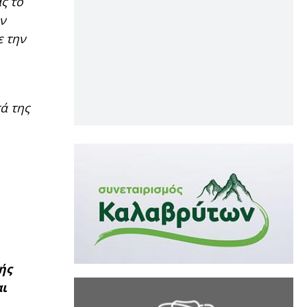
ς το
ών
ε την
ά της
ής
αι