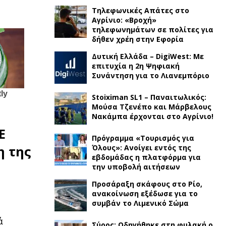
Τηλεφωνικές Απάτες στο
Αγρίνιο: «Βροχή»
τηλεφωνημάτων σε πολίτες για
δήθεν χρέη στην Εφορία
Δυτική Ελλάδα – DigiWest: Με
επιτυχία η 2η Ψηφιακή
Συνάντηση για το Λιανεμπόριο
Stoiximan SL1 – Παναιτωλικός:
Μούσα Τζενέπο και Μάρβελους
Νακάμπα έρχονται στο Αγρίνιο!
Ε
Πρόγραμμα «Τουρισμός για
 της
Όλους»: Ανοίγει εντός της
εβδομάδας η πλατφόρμα για
την υποβολή αιτήσεων
Προσάραξη σκάφους στο Ρίο,
ανακοίνωση εξέδωσε για το
συμβάν το Λιμενικό Σώμα
ά
Σύρος: Οδηγήθηκε στη φυλακή ο