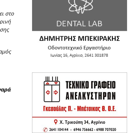
ει στο
ρινή
ησης
ταμός
ναρά