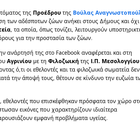
τόματος της
Προέδρου
της
Βούλας Αναγνωστοπού
ριση των αδέσποτων ζώων ανήκει στους Δήμους και όχι
τεία
, τα οποία, όπως τονίζει, λειτουργούν υποστηρικτ
όρους για την προστασία των ζώων.
ην ανάρτησή της στο Facebook αναφέρεται και στη
ου
Αγρινίου
με τη
Φιλοζωική
της
Ι.Π. Μεσολογγίου
τας ό,τι οι εθελοντές και τα φιλοζωικά σωματεία δεν
ατά την άποψή τους, θέτουν σε κίνδυνο την ευζωία τ
, εθελοντές που επισκέφθηκαν πρόσφατα τον χώρο στ
στωσαν εικόνες που χαρακτηρίζουν ιδιαίτερα
παρουσιάζουν εμφανή προβλήματα υγείας.