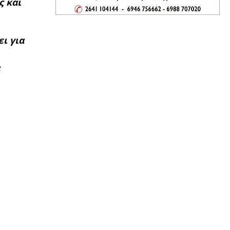
ς και
ι για
α