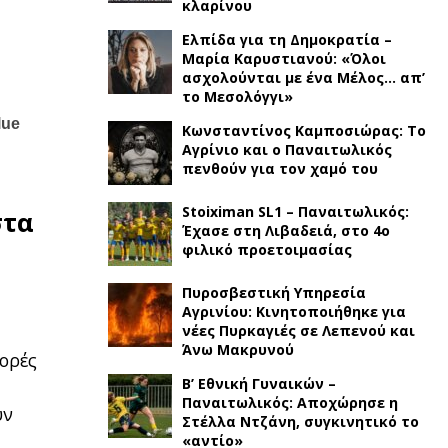
κλαρίνου
Ελπίδα για τη Δημοκρατία –
Μαρία Καρυστιανού: «Όλοι
ασχολούνται με ένα Μέλος… απ’
το Μεσολόγγι»
Κωνσταντίνος Καμποσιώρας: Το
Αγρίνιο και ο Παναιτωλικός
πενθούν για τον χαμό του
Stoiximan SL1 – Παναιτωλικός:
στα
Έχασε στη Λιβαδειά, στο 4ο
φιλικό προετοιμασίας
Πυροσβεστική Υπηρεσία
Αγρινίου: Κινητοποιήθηκε για
νέες Πυρκαγιές σε Λεπενού και
Άνω Μακρυνού
φορές
Β’ Εθνική Γυναικών –
Παναιτωλικός: Αποχώρησε η
υν
Στέλλα Ντζάνη, συγκινητικό το
«αντίο»