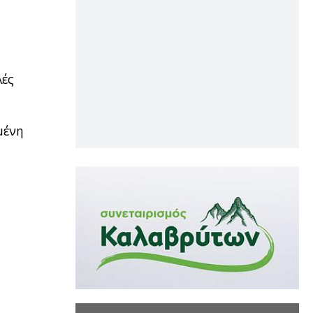
λές
μένη