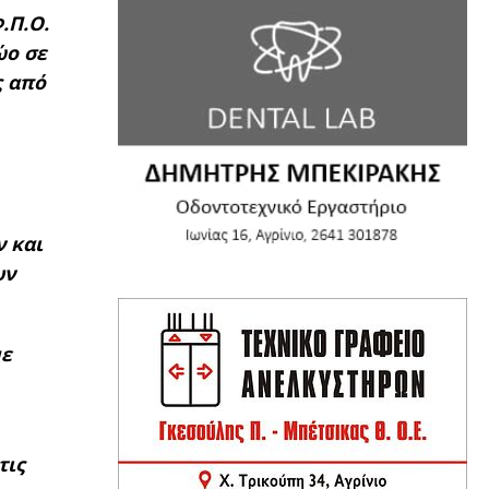
.Π.Ο.
ώο σε
ς από
 και
υν
με
τις