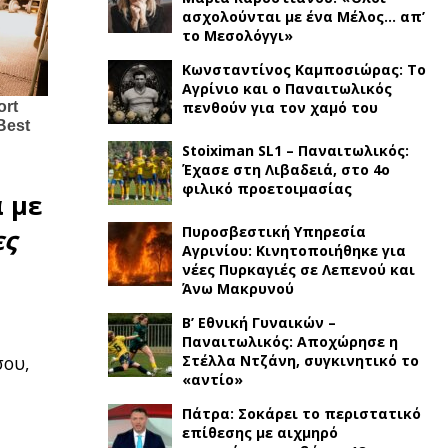
ασχολούνται με ένα Μέλος… απ’
το Μεσολόγγι»
Κωνσταντίνος Καμποσιώρας: Το
Αγρίνιο και ο Παναιτωλικός
πενθούν για τον χαμό του
Stoiximan SL1 – Παναιτωλικός:
Έχασε στη Λιβαδειά, στο 4ο
φιλικό προετοιμασίας
 με
Πυροσβεστική Υπηρεσία
ες
Αγρινίου: Κινητοποιήθηκε για
νέες Πυρκαγιές σε Λεπενού και
Άνω Μακρυνού
Β’ Εθνική Γυναικών –
Παναιτωλικός: Αποχώρησε η
σου,
Στέλλα Ντζάνη, συγκινητικό το
«αντίο»
Πάτρα: Σοκάρει το περιστατικό
επίθεσης με αιχμηρό