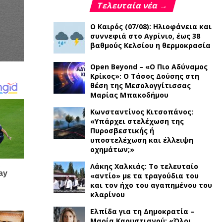
Τελευταία νέα →
Ο Καιρός (07/08): Ηλιοφάνεια και
συννεφιά στο Αγρίνιο, έως 38
βαθμούς Κελσίου η θερμοκρασία
Open Beyond – «Ο Πιο Αδύναμος
Κρίκος»: Ο Τάσος Δούσης στη
θέση της Μεσολογγίτισσας
Μαρίας Μπακοδήμου
Κωνσταντίνος Κιτσοπάνος:
«Υπάρχει στελέχωση της
Πυροσβεστικής ή
υποστελέχωση και έλλειψη
οχημάτων;»
Λάκης Χαλκιάς: Το τελευταίο
«αντίο» με τα τραγούδια του
και τον ήχο του αγαπημένου του
κλαρίνου
Ελπίδα για τη Δημοκρατία –
Μαρία Καρυστιανού: «Όλοι