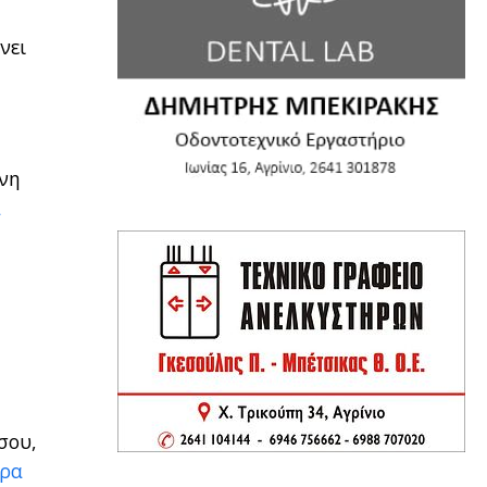
νει
ονη
α
σου,
ερα