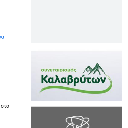
ρα
 στο