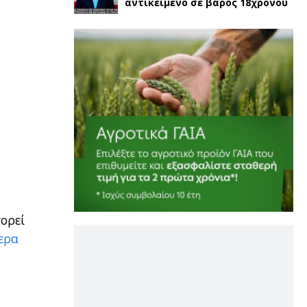
αντικείμενο σε βάρος 18χρονου
πορεί
ερα