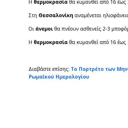
Η
θερμοκρασία
θα κυμανθεί από 16 έως 
Στη
Θεσσαλονίκη
αναμένεται ηλιοφάνεια
Οι
άνεμοι
θα πνέουν ασθενείς 2-3 μποφόρ
Η
θερμοκρασία
θα κυμανθεί από 16 έως 
Διαβάστε επίσης:
Το Πορτρέτο των Μηνώ
Ρωμαϊκού Hμερολογίου