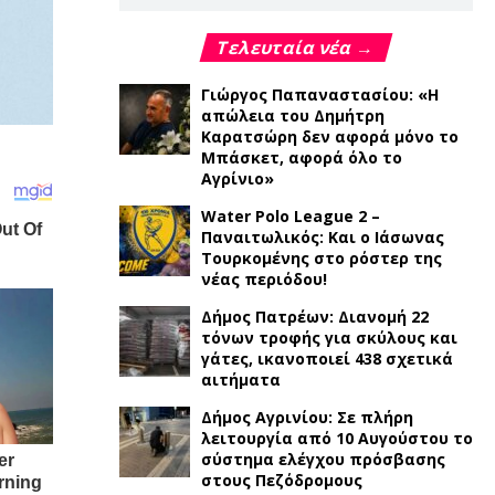
Τελευταία νέα →
Γιώργος Παπαναστασίου: «Η
απώλεια του Δημήτρη
Καρατσώρη δεν αφορά μόνο το
Μπάσκετ, αφορά όλο το
Αγρίνιο»
Water Polo League 2 –
Παναιτωλικός: Και ο Ιάσωνας
Τουρκομένης στο ρόστερ της
νέας περιόδου!
Δήμος Πατρέων: Διανομή 22
τόνων τροφής για σκύλους και
γάτες, ικανοποιεί 438 σχετικά
αιτήματα
Δήμος Αγρινίου: Σε πλήρη
λειτουργία από 10 Αυγούστου το
σύστημα ελέγχου πρόσβασης
στους Πεζόδρομους