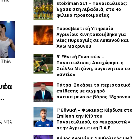
Stoiximan SL1 – Παναιτωλικός:
Έχασε στη Λιβαδειά, στο 4ο
φιλικό προετοιμασίας
Πυροσβεστική Υπηρεσία
Αγρινίου: Κινητοποιήθηκε για
νέες Πυρκαγιές σε Λεπενού και
Άνω Μακρυνού
Β’ Εθνική Γυναικών –
Παναιτωλικός: Αποχώρησε η
Στέλλα Ντζάνη, συγκινητικό το
«αντίο»
νέα
Πάτρα: Σοκάρει το περιστατικό
επίθεσης με αιχμηρό
…
αντικείμενο σε βάρος 18χρονου
Γ’ Εθνική – Φωκικός: Κέρδισε στο
Emileon την Κ19 του
ς της
Παναιτωλικού, το «ευχαριστώ»
στην Αγρινιώτικη Π.Α.Ε.
Δήμος Αγρινίου: Συμβολικός μωβ