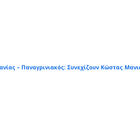
νανίας – Παναγρινιακός: Συνεχίζουν Κώστας Μανι